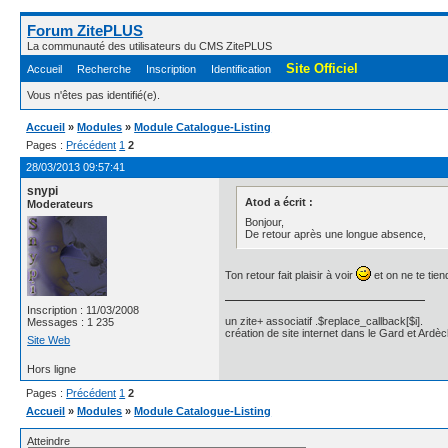
Forum ZitePLUS
La communauté des utilisateurs du CMS ZitePLUS
Site Officiel
Accueil
Recherche
Inscription
Identification
Vous n'êtes pas identifié(e).
Accueil
»
Modules
»
Module Catalogue-Listing
Pages :
Précédent
1
2
28/03/2013 09:57:41
snypi
Atod a écrit :
Moderateurs
Bonjour,
De retour après une longue absence,
Ton retour fait plaisir à voir
et on ne te tie
Inscription : 11/03/2008
un zite+ associatif .$replace_callback[$i].
Messages : 1 235
création de site internet dans le Gard et Ardèc
Site Web
Hors ligne
Pages :
Précédent
1
2
Accueil
»
Modules
»
Module Catalogue-Listing
Atteindre