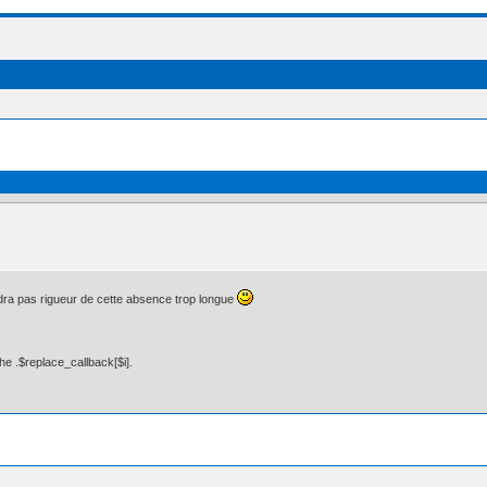
ndra pas rigueur de cette absence trop longue
he .$replace_callback[$i].