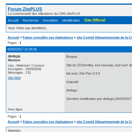
Forum ZitePLUS
La communauté des utilisateurs du CMS ZitePLUS
Site Officiel
Accueil
Recherche
Inscription
Identification
Vous n'êtes pas identifié(e).
Accueil
»
Faites connaître vos réalisations
»
site Comité Départementale de la Co
Pages :
1
05/02/2017 21:04:45
dedega
Bonjour,
Membre
Site du CD19volley, tout nouveau, tout neuf .$
Lieu : Malemort / Correze
Inscription : 10/09/2008
Messages : 131
fait avec Zite-Plus 0.9.5
Site Web
A bientôt
dedega
Dernière modification par dedega (26/03/2017
Hors ligne
Pages :
1
Accueil
»
Faites connaître vos réalisations
»
site Comité Départementale de la Co
Atteindre