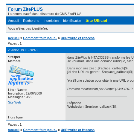
Forum ZitePLUS
La communauté des utilisateurs du CMS ZitePLUS
Site Officiel
Accueil
Recherche
Inscription
Identification
Vous n'êtes pas identifié(e).
Accueil
»
Comment faire pour...
»
UrlRewrite et Htacess
Pages :
1
23/09/2019 15:20:43
Stefpei
dans ZitePlus le HTACCESS transforme les UR
Membre
Je voudrais, dans une certaine rubrique, aller p
Dans mon site zite : .$replace_callback[$i].
j'ai des URL du genre : .$replace_callback[$i]
Y-a t'il une solution pour obtenir une URL pro
Dernière modification par Stefpei (23/09/2019
Lieu : Nantes
Inscription : 12/06/2009
Messages : 355
Site Web
Stéphane
Webdesign .$replace_callback[$i].
Hors ligne
Pages :
1
Accueil
»
Comment faire pour...
»
UrlRewrite et Htacess