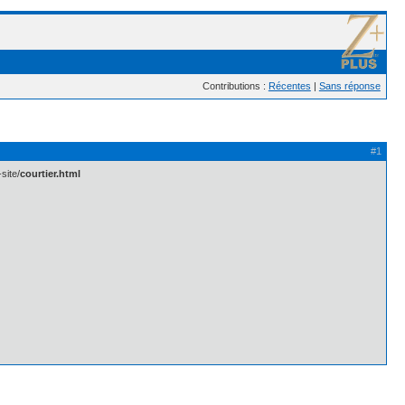
Contributions :
Récentes
|
Sans réponse
#1
site/
courtier.html