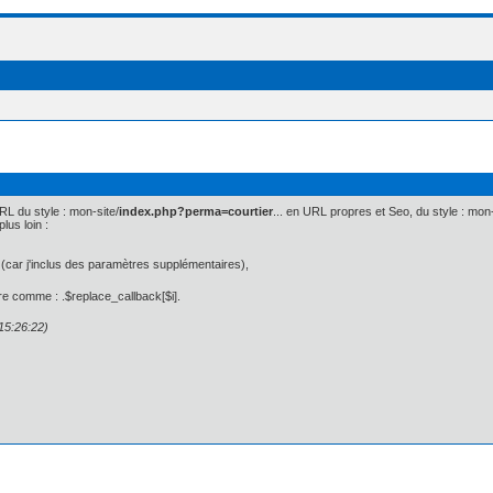
L du style : mon-site/
index.php?perma=courtier
... en URL propres et Seo, du style : mon-
lus loin :
. (car j'inclus des paramètres supplémentaires),
pre comme : .$replace_callback[$i].
 15:26:22)