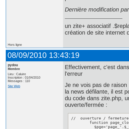
Dernière modification pa
un zite+ associatif .$repl
création de site internet
Hors ligne
08/09/2010 13:43:19
pydou
Effectivement, c'est dan
Membre
l'erreur
Lieu : Caluire
Inscription : 01/04/2010
Messages : 110
Je ne vois pas de raison p
Site Web
la news défilante, il est p
du code dans zite.php, un
ouverte/fermée :
//  ouverture / fermeture
	function page_close() {

	  $pge='page_'.$_GET['page'].'_visible';
