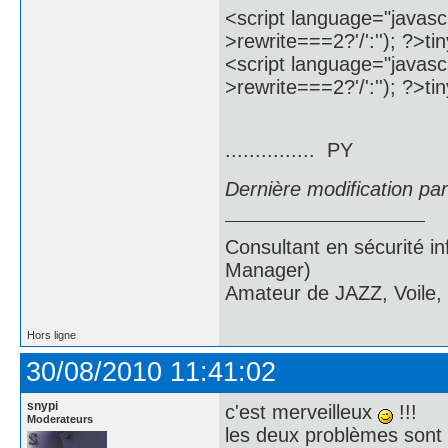
<script language="javascr
>rewrite===2?'/':''); ?>t
<script language="javascr
>rewrite===2?'/':''); ?>t
............... PY
Dernière modification pa
Consultant en sécurité i
Manager)
Amateur de JAZZ, Voile,
Hors ligne
30/08/2010 11:41:02
snypi
c'est merveilleux
!!!
Moderateurs
les deux problèmes sont 