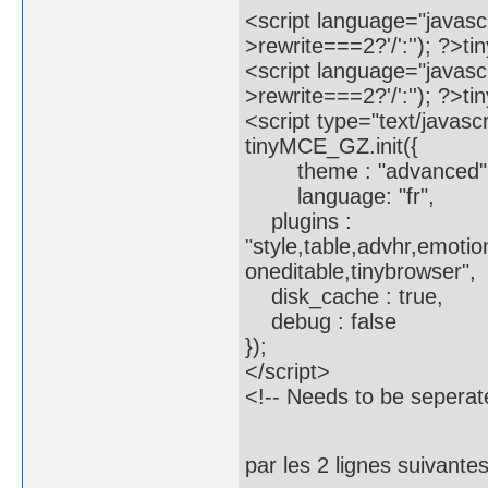
<script language="javascr
>rewrite===2?'/':''); ?>t
<script language="javascr
>rewrite===2?'/':''); ?>t
<script type="text/javascr
tinyMCE_GZ.init({
theme : "advanced"
language: "fr",
plugins :
"style,table,advhr,emoti
oneditable,tinybrowser",
disk_cache : true,
debug : false
});
</script>
<!-- Needs to be seperate
par les 2 lignes suivante