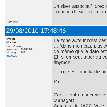
un zite+ associatif .$repl
création de site internet
Hors ligne
29/08/2010 17:48:46
pydou
La zone auteur n'est pas mo
Membre
... (dans mon cas, plusie
Lieu : Caluire
Inscription : 01/04/2010
de même que la date est
Messages : 110
Et, si on peut taper du co
Site Web
tinymce ...
le code est modifiable po
PY
Consultant en sécurité i
Manager)
Amateur de JAZZ, Voile,