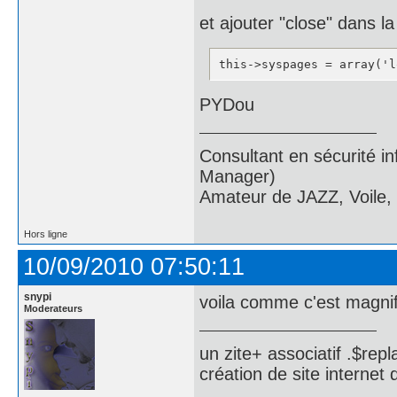
et ajouter "close" dans la
this->syspages = array('l
PYDou
Consultant en sécurité i
Manager)
Amateur de JAZZ, Voile,
Hors ligne
10/09/2010 07:50:11
snypi
voila comme c'est magnifi
Moderateurs
un zite+ associatif .$repl
création de site internet