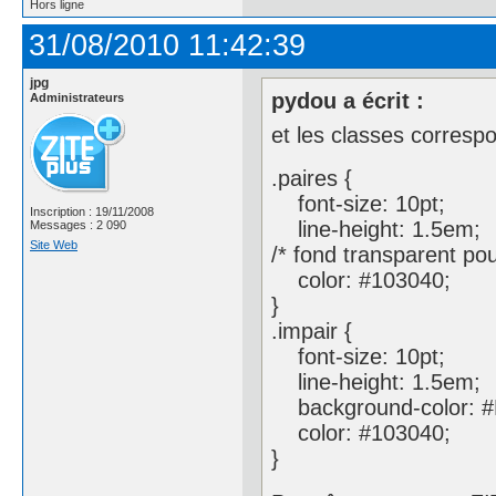
Hors ligne
31/08/2010 11:42:39
jpg
pydou a écrit :
Administrateurs
et les classes correspo
.paires {
font-size: 10pt;
Inscription : 19/11/2008
line-height: 1.5em;
Messages : 2 090
Site Web
/* fond transparent pou
color: #103040;
}
.impair {
font-size: 10pt;
line-height: 1.5em;
background-color: 
color: #103040;
}