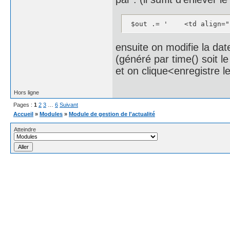
 $out .= '    <td align="
ensuite on modifie la dat
(généré par time() soit l
et on clique<enregistre l
Hors ligne
Pages :
1
2
3
…
6
Suivant
Accueil
»
Modules
»
Module de gestion de l'actualité
Atteindre