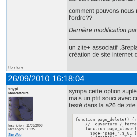
comment pouvons nous mod
l'ordre??
Dernière modification pa
un zite+ associatif .$repl
création de site internet
Hors ligne
26/09/2010 16:18:04
snypi
sympa cette option supl
Moderateurs
mais un ptit souci avec 
testé dans la a26 de zite 
function page_delete() {r
    //  ouverture / ferme
Inscription : 11/03/2008
    function page_close() 
Messages : 1 235
      $pge='page_'.$_GET[
Site Web