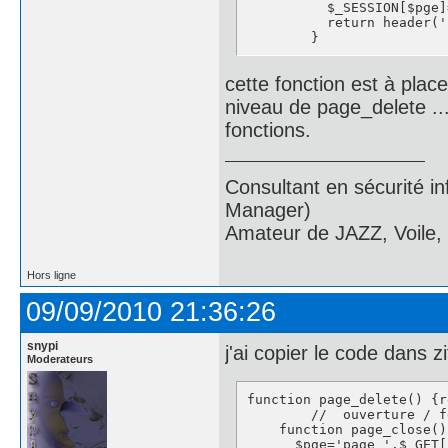
	  $_SESSION[$pge]=!$_SESSION[$pge];

	  return header('Location: '.$this->base.$_SESSION['truepage']);

	}
cette fonction est à pla
niveau de page_delete ..
fonctions.
Consultant en sécurité i
Manager)
Amateur de JAZZ, Voile,
Hors ligne
09/09/2010 21:36:26
snypi
j'ai copier le code dans z
Moderateurs
function page_delete() {r
	//  ouverture / fermeture d'une page comme news défilante, sondage, ... munie d'une petite croix

    function page_close() 
      $pge='page_'.$_GET[