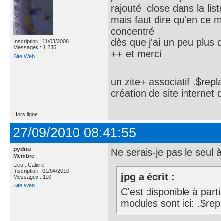
rajouté close dans la list
mais faut dire qu'en ce 
concentré
dès que j'ai un peu plus
Inscription : 11/03/2008
Messages : 1 235
++ et merci
Site Web
un zite+ associatif .$repl
création de site internet
Hors ligne
27/09/2010 08:41:55
pydou
Ne serais-je pas le seul à ê
Membre
Lieu : Caluire
Inscription : 01/04/2010
jpg a écrit :
Messages : 110
Site Web
C'est disponible à part
modules sont ici: .$rep