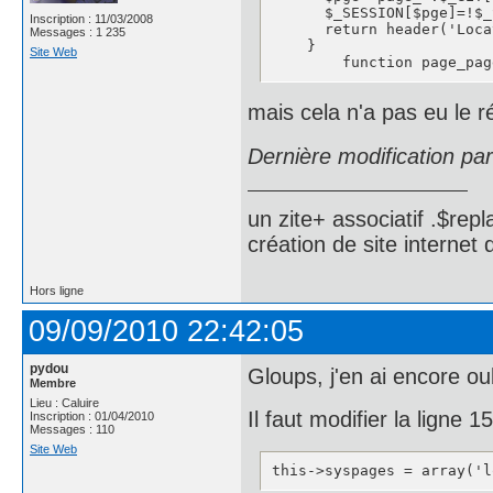
      $_SESSION[$pge]=!$_
Inscription : 11/03/2008
      return header('Loca
Messages : 1 235
    }

Site Web
	function page_pa
mais cela n'a pas eu le r
Dernière modification pa
un zite+ associatif .$repl
création de site internet
Hors ligne
09/09/2010 22:42:05
pydou
Gloups, j'en ai encore oub
Membre
Lieu : Caluire
Il faut modifier la ligne
Inscription : 01/04/2010
Messages : 110
Site Web
this->syspages = array('l