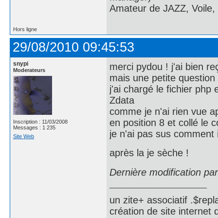
Amateur de JAZZ, Voile,
Hors ligne
29/08/2010 09:45:53
snypi
merci pydou ! j'ai bien 
Moderateurs
mais une petite questio
j'ai chargé le fichier php 
Zdata
comme je n'ai rien vue ap
en position 8 et collé le 
Inscription : 11/03/2008
Messages : 1 235
je n'ai pas sus comment
Site Web
après la je sèche !
Dernière modification pa
un zite+ associatif .$repl
création de site internet