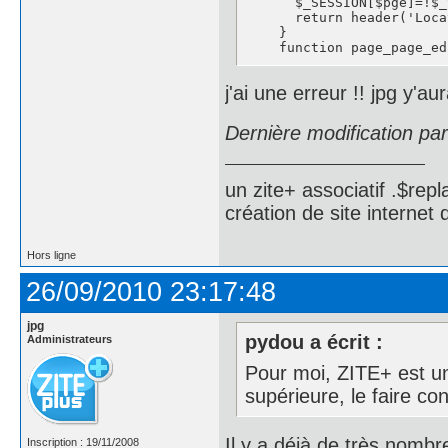
      $_SESSION[$pge]=!$_
      return header('Loca
    }

    function page_page_ed
j'ai une erreur !! jpg y'a
Dernière modification pa
un zite+ associatif .$repl
création de site internet
Hors ligne
26/09/2010 23:17:48
jpg
pydou a écrit :
Administrateurs
Pour moi, ZITE+ est un 
supérieure, le faire con
Il y a déjà de très nomb
Inscription : 19/11/2008