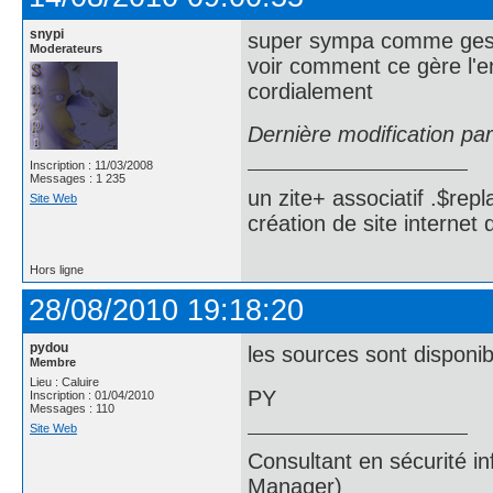
snypi
super sympa comme gestio
Moderateurs
voir comment ce gère l'
cordialement
Dernière modification pa
Inscription : 11/03/2008
Messages : 1 235
un zite+ associatif .$repl
Site Web
création de site internet
Hors ligne
28/08/2010 19:18:20
pydou
les sources sont disponibl
Membre
Lieu : Caluire
PY
Inscription : 01/04/2010
Messages : 110
Site Web
Consultant en sécurité i
Manager)