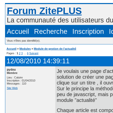
Forum ZitePLUS
La communauté des utilisateurs 
Accueil
Recherche
Inscription
I
Vous n'êtes pas identifié(e).
Accueil
»
Modules
»
Module de gestion de l'actualité
Pages :
1
2
3
…
6
Suivant
12/08/2010 14:39:11
pydou
Je voulais une page d'actu
Membre
solution de créer une page
Lieu : Caluire
Inscription : 01/04/2010
clique sur un titre , il o
Messages : 110
Sur le principe la méthod
Site Web
peu de javascript, mais po
module "actualité"
Chaque article est compo