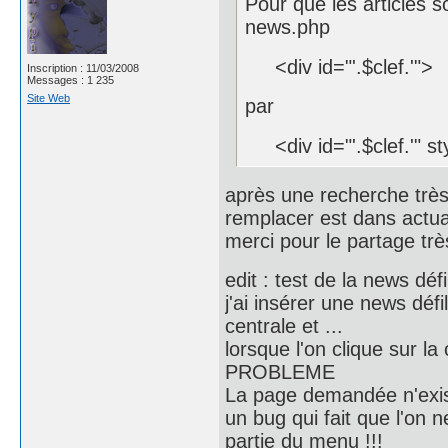
Pour que les articles s
news.php
<div id="'.$clef.'">
Inscription : 11/03/2008
Messages : 1 235
Site Web
par
<div id="'.$clef.'" st
après une recherche très
remplacer est dans actua
merci pour le partage t
edit : test de la news défi
j'ai insérer une news déf
centrale et ...
lorsque l'on clique sur l
PROBLEME
La page demandée n'exis
un bug qui fait que l'on 
partie du menu !!!