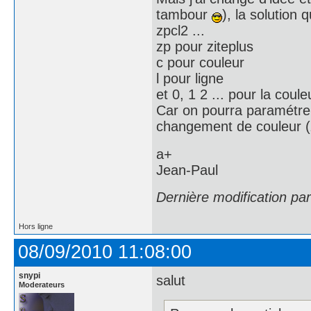
tambour
), la solution
zpcl2 ...
zp pour ziteplus
c pour couleur
l pour ligne
et 0, 1 2 ... pour la couleu
Car on pourra paramétrer
changement de couleur (z
a+
Jean-Paul
Dernière modification pa
Hors ligne
08/09/2010 11:08:00
snypi
salut
Moderateurs