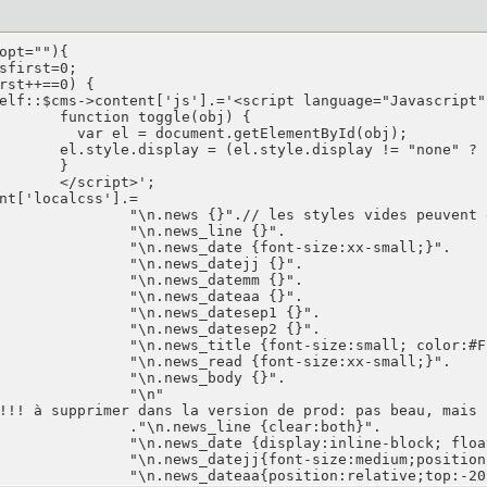
bj) {

yId(obj);

}

>';

upprimés: c'est juste pour démo

ine {}".

ze:xx-small;}".

tejj {}".

temm {}".

teaa {}".

esep1 {}".

esep2 {}".

FF6600;font-weight: bold}".

ze:xx-small;}".

ody {}".

\n"

!!! à supprimer dans la version de prod: pas beau, mais 
clear:both}".

f;text-align:center;font-weight:bold;margin-bottom:10px}".

font-size:medium;position:relative;top:20px}".

0%;background-color:#ffcc00;font-size:small;}".
