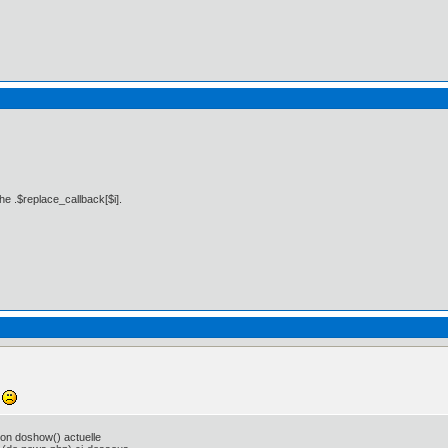
ition:relative;top:20px}".

.news_body{clear:both}"

he .$replace_callback[$i].
<hr />';

o
ion doshow() actuelle