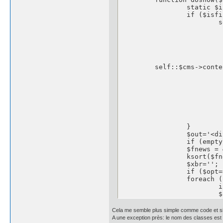
		static $isfirst=0;

		if ($isfirst++==0) {

			self::$cms->content['js'].='<script language="Javascript" type="text/javascript">

				function toggle(o
				  var el = document.getElementB
	  			el.style.display = (el.style.display != "none" ? "none" : "" );

				
				</script
      	self::$cms->content['localcss'].=

					"\n.ne
					"\n.news_date {font-si
					"\n.news_title {font-size:smal
					"\n.news_read {font-si
					"\n.news_b
					"
				
		}

		$out='<div class="news">';

		if (empty(self::$cms->news)) self::$cms->news = (array)unserialize(@file_get_contents(self::$cms->cpath.'/news.dta'));

		$fnews = & self::$cms->news;

		ksort($fnews);

		$xbr='';

		if ($opt=='d') $out.='<marquee behavior="scroll" direction="up" width="100%" height="100" scrollamount="1" scrolldelay="0" onmouseover="this.stop()" onmouseout="this.start()">';

		foreach ($fnews as $clef => $valeur	) {

			if  ((($_SESSION['zite_user']!='') and ($valeur[6])) or (($_SESSION['zite_user']=='') and ($valeur[5]))) {

  			$out.= $xbr.'<span class="news_date">'.substr($valeur[3],0,10).' : </span><a style="text-decoration: none" href="javascript:toggle(\'P'.$clef.'\')"><span class="news_title"><strong>'.$valeur[1].'</strong></span><span class="news_read"> (lire l'article)</span></a>';

				$xbr=$opt!='d'?'<br />':'
			  $out.='<div class="news_body" id="P'.$clef.'" '.($opt!='t'?' style="display:none;"':'').'><br />'.$valeur[2].'<br /><hr /></div>';

Cela me semble plus simple comme code et si j
			}

A une exception près: le nom des classes est 