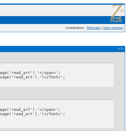
Contributions :
Récentes
|
Sans réponse
#76
age('read_art').'</span>';

sage('read_art').')</font>';

age('read_art').'</span>';

sage('read_art').')</font>';
