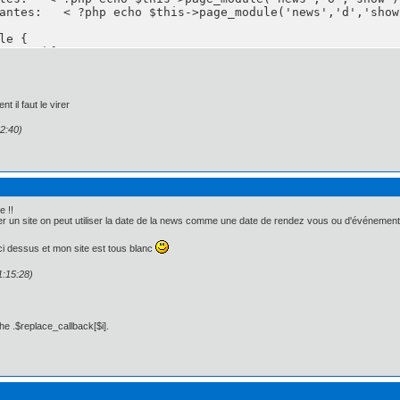
t il faut le virer
22:40)
e !!
er un site on peut utiliser la date de la news comme une date de rendez vous ou d'événement 
p ci dessus et mon site est tous blanc
1:15:28)
he .$replace_callback[$i].