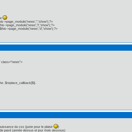
le
is->page_module('news','','show');?>
is->page_module('news','t','show');?>
this->page_module('news','d','show');?>
s" class="news">
he .$replace_callback[$i].
 puissance du css (juste pour le plaisir
)
 de pavé (année dessus et jour mois dessous)