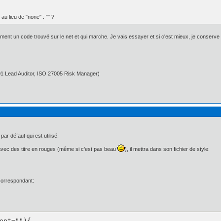
au lieu de "none" : "" ?
êtement un code trouvé sur le net et qui marche. Je vais essayer et si c'est mieux, je conserve
01 Lead Auditor, ISO 27005 Risk Manager)
 par défaut qui est utilisé.
 avec des titre en rouges (même si c'est pas beau
), il mettra dans son fichier de style:
 correspondant: