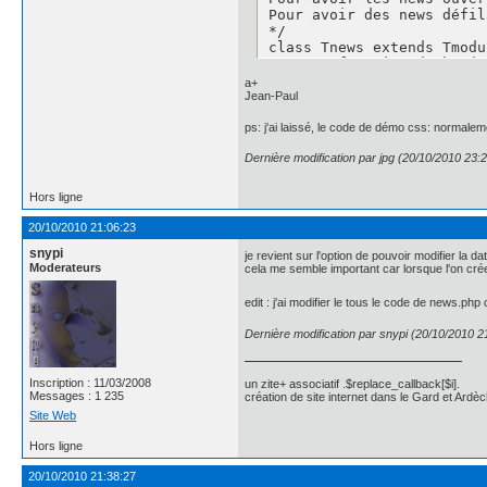
a+
Jean-Paul
ps: j'ai laissé, le code de démo css: normalemen
Dernière modification par jpg (20/10/2010 23:
Hors ligne
20/10/2010 21:06:23
snypi
je revient sur l'option de pouvoir modifier la dat
Moderateurs
cela me semble important car lorsque l'on cré
edit : j'ai modifier le tous le code de news.ph
Dernière modification par snypi (20/10/2010 2
Inscription : 11/03/2008
un zite+ associatif .$replace_callback[$i].
Messages : 1 235
création de site internet dans le Gard et Ardèc
Site Web
Hors ligne
20/10/2010 21:38:27