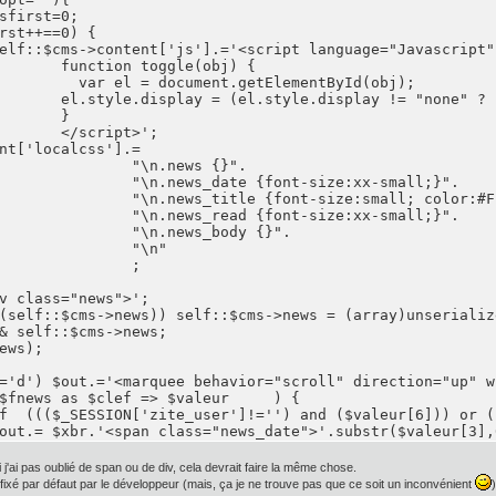
bj) {

yId(obj);

}

>';

ws {}".

ze:xx-small;}".

l; color:#FF6600;}".

ze:xx-small;}".

ody {}".

\n"

	;

<hr />';

'ai pas oublié de span ou de div, cela devrait faire la même chose.
fixé par défaut par le développeur (mais, ça je ne trouve pas que ce soit un inconvénient