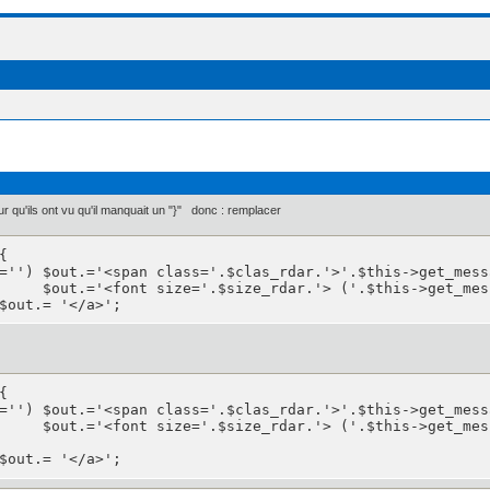
ur qu'ils ont vu qu'il manquait un "}" donc : remplacer


='') $out.='<span class='.$clas_rdar.'>'.$this->get_mess
     $out.='<font size='.$size_rdar.'> ('.$this->get_mes
$out.= '</a>';


='') $out.='<span class='.$clas_rdar.'>'.$this->get_mess
     $out.='<font size='.$size_rdar.'> ('.$this->get_mes
$out.= '</a>';