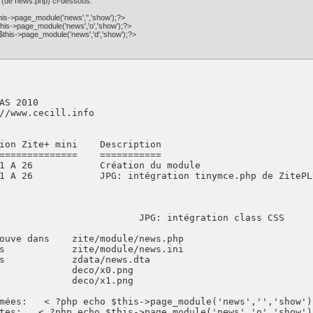
e (de news.php) ci-dessous.
is->page_module('news','','show');?>
his->page_module('news','o','show');?>
this->page_module('news','d','show');?>