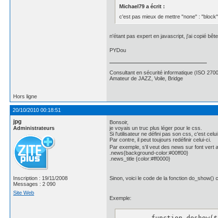
Michael79 a écrit :
c'est pas mieux de mettre "none" : "block" 
n'étant pas expert en javascript, j'ai copié b
PYDou
Consultant en sécurité informatique (ISO 270
Amateur de JAZZ, Voile, Bridge
Hors ligne
20/10/2010 00:18:51
jpg
Bonsoir,
Administrateurs
je voyais un truc plus léger pour le css.
Si l'utilisateur ne défini pas son css, c'est celui
Par contre, il peut toujours redéfinir celui-ci.
Par exemple, s'il veut des news sur font vert
.news{background-color:#00ff00}
.news_title {color:#ff0000}
Inscription : 19/11/2008
Sinon, voici le code de la fonction do_show()
Messages : 2 090
Site Web
Exemple:
	function doshow($opt=""){
