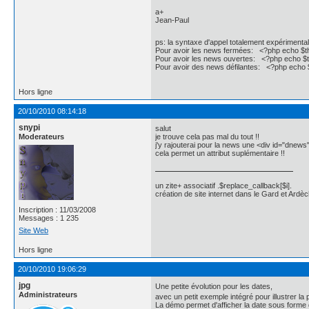
		}

		if ($opt=='d') $out.='<hr /></marquee>';

a+
Jean-Paul
		$out.="</div>";

		return $out;

	}
ps: la syntaxe d'appel totalement expérimenta
Pour avoir les news fermées: <?php echo $th
Pour avoir les news ouvertes: <?php echo $th
Pour avoir des news défilantes: <?php echo $
Hors ligne
20/10/2010 08:14:18
snypi
salut
Moderateurs
je trouve cela pas mal du tout !!
j'y rajouterai pour la news une <div id="dnew
cela permet un attribut suplémentaire !!
un zite+ associatif .$replace_callback[$i].
création de site internet dans le Gard et Ardèc
Inscription : 11/03/2008
Messages : 1 235
Site Web
Hors ligne
20/10/2010 19:06:29
jpg
Une petite évolution pour les dates,
Administrateurs
avec un petit exemple intégré pour illustrer la
La démo permet d'afficher la date sous forme