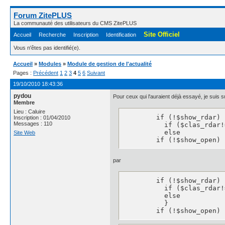
Forum ZitePLUS
La communauté des utilisateurs du CMS ZitePLUS
Site Officiel
Accueil
Recherche
Inscription
Identification
Vous n'êtes pas identifié(e).
Accueil
»
Modules
»
Module de gestion de l'actualité
Pages :
Précédent
1
2
3
4
5
6
Suivant
19/10/2010 18:43:36
pydou
Pour ceux qui l'auraient déjà essayé, je suis s
Membre
Lieu : Caluire
        if (!$show_rdar) {
Inscription : 01/04/2010
Messages : 110
          if ($clas_rdar!
          else           
Site Web
        if (!$show_open) 
par
        if (!$show_rdar) {
          if ($clas_rdar!
          else           
          }

        if (!$show_open) 