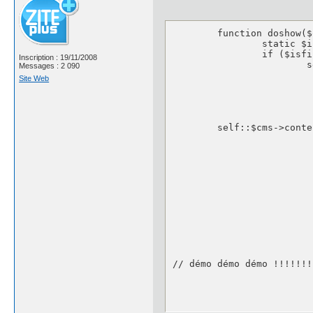
	function doshow($opt=""){

		static $isfirst=0;

		if ($isfirst++==0) {

Inscription : 19/11/2008
			self::$cms->content['js'].='<script language="Javascript" type="text/javascript">

Messages : 2 090
				function toggle(o
Site Web
				  var el = document.getElementB
	  			el.style.display = (el.style.display != "none" ? "none" : "block" );

				
				</script
      	self::$cms->content['localcss'].=

					"\n.news {}".// les styles vides peuvent être s
					"\n.news_l
					"\n.news_date {font-si
					"\n.news_da
					"\n.news_da
					"\n.news_da
					"\n.news_dat
					"\n.news_dat
					"\n.news_title {font-size:small; color:#
					"\n.news_read {font-si
					"\n.news_b
					"
// démo démo démo !!!!!!!
					."\n.news_line {
					"\n.news_date {display:inline-block; float:left;height:40px;width:60px;background-color:#9ecff
					"\n.news_datejj{font-size:medium;position:relative;top:20px}.news_datemm{
					"\n.news_dateaa{position:relative;top:-20px;float:left;width:100%;height:5