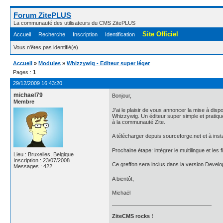
Forum ZitePLUS
La communauté des utilisateurs du CMS ZitePLUS
Site Officiel
Accueil
Recherche
Inscription
Identification
Vous n'êtes pas identifié(e).
Accueil
»
Modules
»
Whizzywig - Editeur super léger
Pages :
1
29/12/2009 16:43:20
michael79
Bonjour,
Membre
J'ai le plaisir de vous annoncer la mise à dispo
Whizzywig. Un éditeur super simple et pratiq
à la communauté Zite.
A télécharger depuis sourceforge.net et à insta
Prochaine étape: intégrer le multilingue et les 
Lieu : Bruxelles, Belgique
Inscription : 23/07/2008
Ce greffon sera inclus dans la version Develo
Messages : 422
A bientôt,
Michaël
ZiteCMS rocks !