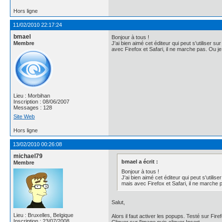
Hors ligne
11/02/2010 22:17:24
bmael
Bonjour à tous !
Membre
J'ai bien aimé cet éditeur qui peut s'utiliser 
avec Firefox et Safari, il ne marche pas. Ou j
Lieu : Morbihan
Inscription : 08/06/2007
Messages : 128
Site Web
Hors ligne
13/02/2010 00:26:08
michael79
bmael a écrit :
Membre
Bonjour à tous !
J'ai bien aimé cet éditeur qui peut s'utili
mais avec Firefox et Safari, il ne marche
Salut,
Lieu : Bruxelles, Belgique
Alors il faut activer les popups. Testé sur Fire
Inscription : 23/07/2008