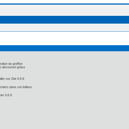
sition du greffon
ue découvert grâce
ller sur Zite 0.6.8
fichiers dans cet éditeur
per 0.6.9