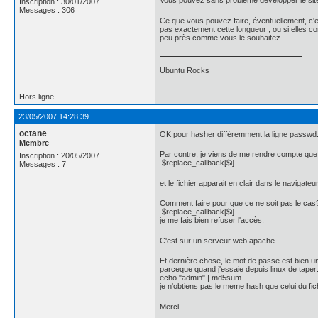
Vous pouvez sans problème développer le site c
Inscription : 30/01/2007
Messages : 306
Ce que vous pouvez faire, éventuellement, c'est
pas exactement cette longueur , ou si elles con
peu près comme vous le souhaitez.
Ubuntu Rocks
Hors ligne
23/05/2007 14:28:39
octane
OK pour hasher différemment la ligne passwd
Membre
Par contre, je viens de me rendre compte que c
Inscription : 20/05/2007
.$replace_callback[$i].
Messages : 7
et le fichier apparait en clair dans le navigateur
Comment faire pour que ce ne soit pas le cas?
.$replace_callback[$i].
je me fais bien refuser l'accès.
C'est sur un serveur web apache.
Et dernière chose, le mot de passe est bien 
parceque quand j'essaie depuis linux de taper
echo "admin" | md5sum
je n'obtiens pas le meme hash que celui du fich
Merci