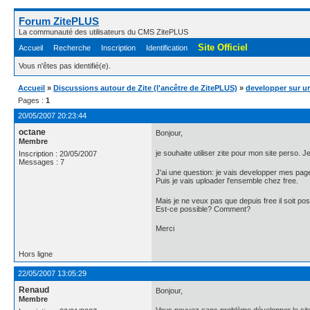
Forum ZitePLUS
La communauté des utilisateurs du CMS ZitePLUS
Site Officiel
Accueil
Recherche
Inscription
Identification
Vous n'êtes pas identifié(e).
Accueil
»
Discussions autour de Zite (l'ancêtre de ZitePLUS)
»
developper sur un
Pages :
1
20/05/2007 20:23:44
octane
Bonjour,
Membre
je souhaite utiliser zite pour mon site perso. 
Inscription : 20/05/2007
Messages : 7
J'ai une question: je vais developper mes pag
Puis je vais uploader l'ensemble chez free.
Mais je ne veux pas que depuis free il soit poss
Est-ce possible? Comment?
Merci
Hors ligne
22/05/2007 13:05:29
Renaud
Bonjour,
Membre