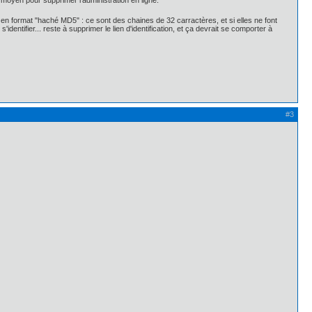
 moyen pour supprimer l'administration en ligne.
nt en format "haché MD5" : ce sont des chaines de 32 carractères, et si elles ne font
ntifier... reste à supprimer le lien d'identification, et ça devrait se comporter à
#3