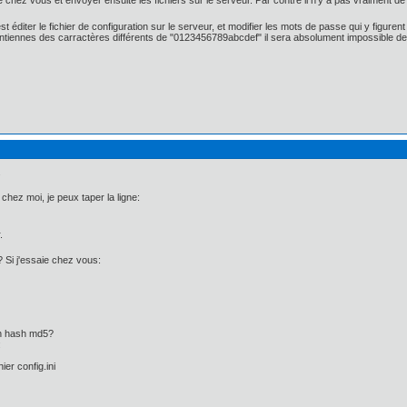
hez vous et envoyer ensuite les fichiers sur le serveur. Par contre il n'y a pas vraiment de
 éditer le fichier de configuration sur le serveur, et modifier les mots de passe qui y figure
tiennes des carractères différents de "0123456789abcdef" il sera absolument impossible de s'ide
.
hez moi, je peux taper la ligne:
.
 Si j'essaie chez vous:
un hash md5?
:
ier config.ini