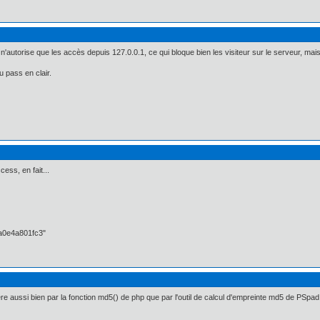
n'autorise que les accès depuis 127.0.0.1, ce qui bloque bien les visiteur sur le serveur, mai
 pass en clair.
ess, en fait...
a0e4a801fc3"
re aussi bien par la fonction md5() de php que par l'outil de calcul d'empreinte md5 de PSpad.