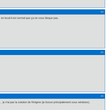
#4
s en local il est normal que ça ne vous bloque pas.
#5
#6
.. je n'ai pas la solution de l'énigme (je bosse principalement sous windows).