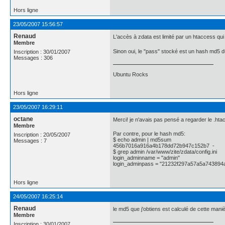
Hors ligne
23/05/2007 15:56:57
Renaud
L'accès à zdata est limité par un htaccess qui 
Membre
Sinon oui, le "pass" stocké est un hash md5 du
Inscription : 30/01/2007
Messages : 306
Ubuntu Rocks
Hors ligne
23/05/2007 16:29:11
octane
Merci! je n'avais pas pensé a regarder le .htacc
Membre
Par contre, pour le hash md5:
Inscription : 20/05/2007
$ echo admin | md5sum
Messages : 7
456b7016a916a4b178dd72b947c152b7 -
$ grep admin /var/www/zite/zdata/config.ini
login_adminname = "admin"
login_adminpass = "21232f297a57a5a743894
Hors ligne
24/05/2007 16:25:14
Renaud
le md5 que j'obtiens est calculé de cette maniè
Membre
Inscription : 30/01/2007