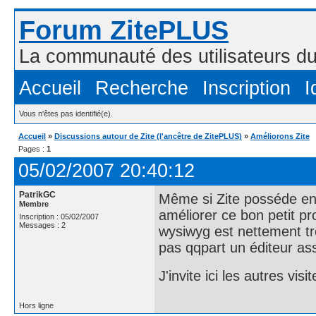
Forum ZitePLUS
La communauté des utilisateurs 
Accueil
Recherche
Inscription
I
Vous n'êtes pas identifié(e).
Accueil
»
Discussions autour de Zite (l'ancêtre de ZitePLUS)
»
Améliorons Zite
Pages :
1
05/02/2007 20:40:12
PatrikGC
Même si Zite posséde en n
Membre
améliorer ce bon petit pro
Inscription : 05/02/2007
Messages : 2
wysiwyg est nettement tr
pas qqpart un éditeur as
J'invite ici les autres vis
Hors ligne