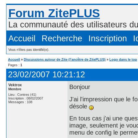
Forum ZitePLUS
La communauté des utilisateurs 
Accueil
Recherche
Inscription
I
Vous n'êtes pas identifié(e).
Accueil
»
Discussions autour de Zite (l'ancêtre de ZitePLUS)
»
Logo dans le top
Pages :
1
23/02/2007 10:21:12
Vektrox
Bonjour
Membre
Lieu : Contres (41)
J'ai l'impression que le
Inscription : 08/02/2007
Messages : 108
désole
En tous cas j'ai une que
image, seulement je voudr
menu de config le perme