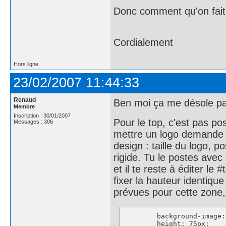
Donc comment qu'on fait 
Cordialement
Hors ligne
23/02/2007 11:44:33
Renaud
Ben moi ça me désole pas
Membre
Inscription : 30/01/2007
Pour le top, c'est pas po
Messages : 306
mettre un logo demande d
design : taille du logo, po
rigide. Tu le postes avec 
et il te reste à éditer le
fixer la hauteur identiqu
prévues pour cette zone, m
	background-image: url(zfiles/13.jpg);

	height: 75px;