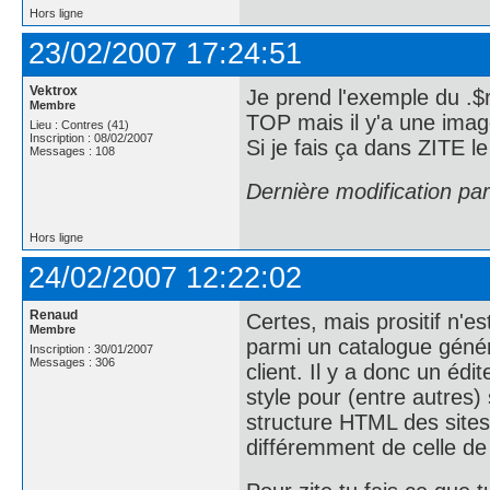
Hors ligne
23/02/2007 17:24:51
Vektrox
Je prend l'exemple du .$r
Membre
TOP mais il y'a une imag
Lieu : Contres (41)
Inscription : 08/02/2007
Si je fais ça dans ZITE 
Messages : 108
Dernière modification pa
Hors ligne
24/02/2007 12:22:02
Renaud
Certes, mais prositif n'est
Membre
parmi un catalogue généri
Inscription : 30/01/2007
Messages : 306
client. Il y a donc un éd
style pour (entre autres)
structure HTML des sites 
différemment de celle de 