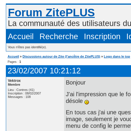
Forum ZitePLUS
La communauté des utilisateurs 
Accueil
Recherche
Inscription
I
Vous n'êtes pas identifié(e).
Accueil
»
Discussions autour de Zite (l'ancêtre de ZitePLUS)
»
Logo dans le top
Pages :
1
23/02/2007 10:21:12
Vektrox
Bonjour
Membre
Lieu : Contres (41)
J'ai l'impression que le
Inscription : 08/02/2007
Messages : 108
désole
En tous cas j'ai une que
image, seulement je voudr
menu de config le perme