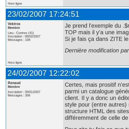
Hors ligne
23/02/2007 17:24:51
Vektrox
Je prend l'exemple du .$r
Membre
TOP mais il y'a une imag
Lieu : Contres (41)
Inscription : 08/02/2007
Si je fais ça dans ZITE 
Messages : 108
Dernière modification pa
Hors ligne
24/02/2007 12:22:02
Renaud
Certes, mais prositif n'est
Membre
parmi un catalogue généri
Inscription : 30/01/2007
Messages : 306
client. Il y a donc un éd
style pour (entre autres)
structure HTML des sites 
différemment de celle de 