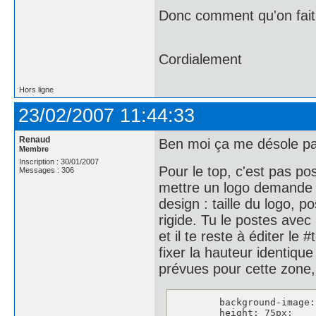
Donc comment qu'on fait 
Cordialement
Hors ligne
23/02/2007 11:44:33
Renaud
Ben moi ça me désole pas
Membre
Inscription : 30/01/2007
Pour le top, c'est pas po
Messages : 306
mettre un logo demande d
design : taille du logo, po
rigide. Tu le postes avec 
et il te reste à éditer le
fixer la hauteur identiqu
prévues pour cette zone, m
	background-image: url(zfiles/13.jpg);

	height: 75px;