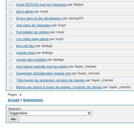
Icone EDITION pour les Panneaux
par Stefpei
barre admin
par snypi
Erreur dans la doc développeur
par michael79
skin class les panneaux
par snypi
Formulation de ziteplus
par snypi
css option page admin
par snypi
logo zite plus
par dedega
module news
par dedega
version des modules
par dedega
Une classe spéciale pour les pages
par Super_chemist
Suggestion d'amélioration module skin
par Super_chemist
Télécharger les anciennes versions de ziteplus
par Super_chemist
Mettre une classe à toutes les images 'système' de ziteplus
par Super_chemist
Pages :
1
Accueil
»
Suggestions
Atteindre