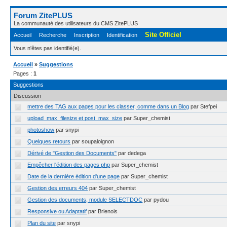
Forum ZitePLUS
La communauté des utilisateurs du CMS ZitePLUS
Site Officiel
Accueil
Recherche
Inscription
Identification
Vous n'êtes pas identifié(e).
Accueil
»
Suggestions
Pages :
1
Suggestions
Discussion
mettre des TAG aux pages pour les classer, comme dans un Blog
par Stefpei
upload_max_filesize et post_max_size
par Super_chemist
photoshow
par snypi
Quelques retours
par soupaloignon
Dérivé de "Gestion des Documents"
par dedega
Empêcher l'édition des pages php
par Super_chemist
Date de la dernière édition d'une page
par Super_chemist
Gestion des erreurs 404
par Super_chemist
Gestion des documents, module SELECTDOC
par pydou
Responsive ou Adaptatif
par Brienois
Plan du site
par snypi