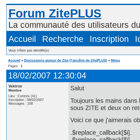
Forum ZitePLUS
La communauté des utilisateurs 
Accueil
Recherche
Inscription
I
Vous n'êtes pas identifié(e).
Accueil
»
Discussions autour de Zite (l'ancêtre de ZitePLUS)
»
Menu
Pages :
1
18/02/2007 12:30:04
Vektrox
Salut
Membre
Lieu : Contres (41)
Toujours les mains dans l
Inscription : 08/02/2007
Messages : 108
sous ZITE et deux on re
Voici ce que j'aimerais o
.$replace_callback[$i].
.$replace_callback[$i].