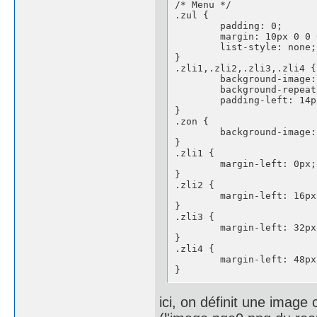
/* Menu */

.zul {

	padding: 0;

	margin: 10px 0 0 0;

	list-style: none;

}

.zli1,.zli2,.zli3,.zli4 {

	background-image: url(deco/pge0.png);

	background-repeat: no-repeat;

	padding-left: 14px;

}

.zon {

	background-image: url(deco/pge1.png);

}

.zli1 {

	margin-left: 0px;

}

.zli2 {

	margin-left: 16px;

}

.zli3 {

	margin-left: 32px;

}

.zli4 {

	margin-left: 48px;

}
ici, on définit une imag