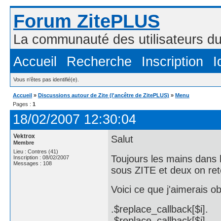
Forum ZitePLUS
La communauté des utilisateurs 
Accueil
Recherche
Inscription
I
Vous n'êtes pas identifié(e).
Accueil
»
Discussions autour de Zite (l'ancêtre de ZitePLUS)
»
Menu
Pages :
1
18/02/2007 12:30:04
Vektrox
Salut
Membre
Lieu : Contres (41)
Toujours les mains dans l
Inscription : 08/02/2007
Messages : 108
sous ZITE et deux on re
Voici ce que j'aimerais o
.$replace_callback[$i].
.$replace_callback[$i].