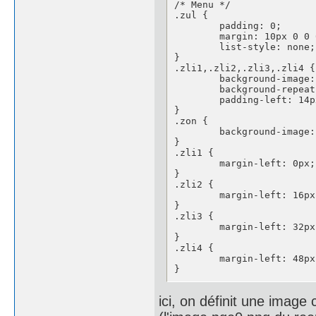
/* Menu */

.zul {

	padding: 0;

	margin: 10px 0 0 0;

	list-style: none;

}

.zli1,.zli2,.zli3,.zli4 {

	background-image: url(deco/pge0.png);

	background-repeat: no-repeat;

	padding-left: 14px;

}

.zon {

	background-image: url(deco/pge1.png);

}

.zli1 {

	margin-left: 0px;

}

.zli2 {

	margin-left: 16px;

}

.zli3 {

	margin-left: 32px;

}

.zli4 {

	margin-left: 48px;

}
ici, on définit une imag