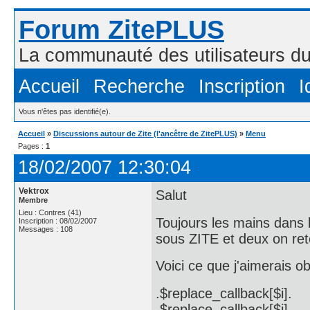
Forum ZitePLUS
La communauté des utilisateurs 
Accueil
Recherche
Inscription
I
Vous n'êtes pas identifié(e).
Accueil
»
Discussions autour de Zite (l'ancêtre de ZitePLUS)
»
Menu
Pages :
1
18/02/2007 12:30:04
Vektrox
Salut
Membre
Lieu : Contres (41)
Toujours les mains dans l
Inscription : 08/02/2007
Messages : 108
sous ZITE et deux on re
Voici ce que j'aimerais o
.$replace_callback[$i].
.$replace_callback[$i].