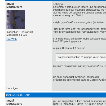
snypi
salut jpg
Moderateurs
justement !! lorsque l'on insère une personnal
imaginons que sur ma page principale j'ai les
Sur les news déroulante je souhaite la date en
sera écrit en gros 150% !!
<style type='text/css'>.news_date {font-size:x
<link href='cms.css' rel='stylesheet' type='text
<link href='standard.css' rel='stylesheet' type=
Inscription : 11/03/2008
Messages : 1 235
standard est lu en dernier donc la classe .news
Site Web
Non???? pas logique ça
oups je lit pas tout !! excuse
La personnalisation d'un page va se faire 
Dernière modification par snypi (08/11/2010 2
un zite+ associatif .$replace_callback[$i].
création de site internet dans le Gard et Ardèc
Hors ligne
09/11/2010 15:45:19
snypi
j'ai une suggestion à faire quand au module n
Moderateurs
ligne 48 (notepad2) <div id="D'.$clef.'" class