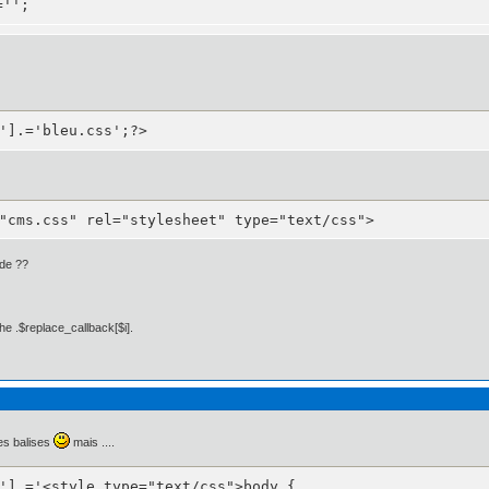
='';
'].='bleu.css';?>
px 5px 0px 5px;

: 5px 5px 0px 5px;

ca neue", helvetica, arial, sans-serif;

"cms.css" rel="stylesheet" type="text/css">
ode ??
 10px;

he .$replace_callback[$i].
les balises
mais ....
'].='<style type="text/css">body {
