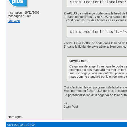
$this->content['localcss'
    letter-spacing: 1px;

    line-height: 1;

    padding: 12px 0 14px 0
Inscription : 19/11/2008
ZitePLUS va mettre ce code dans le head de 
    text-shadow: 0px -1px
Messages : 2 090
2) dans content['css'], zitePLUS ne rajoute rie
c'est pour insérer des fichiers css externe
}

Site Web
#P1, #P3, #P5, #P7{

	/* background: #111;

$this->content['css'].='<
    background: -webkit-g
              color-stop(
              color-stop(
ZitePLUS va mettre ce code dans le head de 
              color-stop(
3) dans le fichier de style général bien connu: 
              color-stop(
    background: -moz-line
              rgba(0, 0, 
snypi a écrit :
              rgba(20, 20
Ce qui me dérange !! c'est que
le code cs
              rgba(30, 30
exemple : le css standard me met un font
              rgba(50, 50
sur une page je veut un font bleu j'insère 
    border: 0;

mais comme standard est lu en dernier c'est
    border-radius: 4px;

    -moz-border-radius: 4p
Oui, c'est bien le comportement de la b4 et c'e
    -webkit-border-radius
Elles permettent à ZitePLUS de fixer, si besoi
    -webkit-box-shadow: i
La personnalisation d'un page va se faire autr
    -moz-box-shadow: inse
    color: #fff;

a+
    line-height: 1;

Jean-Paul
    padding: 12px 0;

    text-shadow: 0px -1px
Hors ligne
}
08/11/2010 21:22:34