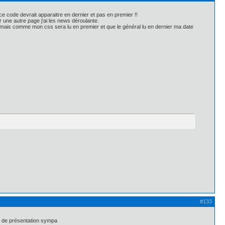
ce code devrait apparaitre en dernier et pas en premier !!
 une autre page j'ai les news déroulante.
?> mais comme mon css sera lu en premier et que le général lu en dernier ma date
#133
et de présentation sympa