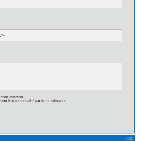
/>'
tion utilisateur.
ent être personnalisé par le css utilisateur
x -1px 1px 0px rgba(135, 135, 135, 0.1);

1px 1px 0px rgba(135, 135, 135, 0.1);

);*/

#132