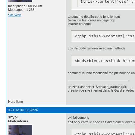
$this->content['css'].
position:relative;

Inscription : 11/03/2008
top:-20px;

Messages : 1 235
width:100%;

Site Web
}

tu peut me détaillé cette fonction stp
j'ai fait un test créer un page php
inserer ce code
.news_title{	

background: #fff; 

<?php $this->content['css
    color: #000;

	 border-radius: 5px 5px 0px 5px;

    -moz-border-radius: 5
voici le code générer avec ma methode
    -webkit-border-radius
    font-family: "helveti
<body>bleu.css<link href=
    font-size: 14px;

    letter-spacing: 1px;

    line-height: 1;

comment le faire fonctionné ton ptit bout de c
    padding: 5px 10px 5px
}

.news_title a{

un zite+ associatif .$replace_callback[$i].
	color: #4162a8;

création de site internet dans le Gard et Ardèc
}

.news_title a:hover{

Hors ligne
	color: #4162a8;

}

06/11/2010 11:28:24
.news_author{

snypi
oki j'ai compris
}

Moderateurs
soit on y entre le code css directement avec 
.news_read{

	display:none;

}

<?php $this->content['css