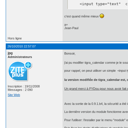
    <input type="text"  c
c'est quand même mieux
a+
Jean-Paul
Hors ligne
26/10/2010 22:57:07
jpg
Bonsoir,
Administrateurs
j'ai pu modifier tigra_calendar comme je le sou
pour rappel, on peut utiliser un simple <input t
la version modifiée de tigra_calendar est, 
Inscription : 19/11/2008
Un grand merci à PYDou pour nous avoir fait dé
Messages : 2 090
Site Web
Avec la sortie de la 0.9.1.b4, la sécurité a ét
La dernière version du module fonctionne ave
Pour l'utiliser: l'installer par le menu "module" e