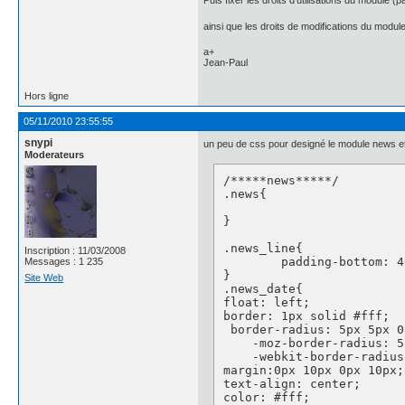
Puis fixer les droits d'utilisations du module (
ainsi que les droits de modifications du modu
a+
Jean-Paul
Hors ligne
05/11/2010 23:55:55
snypi
un peu de css pour designé le module news et
Moderateurs
/*****news*****/

.news{

}

.news_line{

Inscription : 11/03/2008
	padding-bottom: 40px;

Messages : 1 235
}

Site Web
.news_date{

float: left;

border: 1px solid #fff;

 border-radius: 5px 5px 0
    -moz-border-radius: 5
    -webkit-border-radius
margin:0px 10px 0px 10px;

text-align: center;

color: #fff;
