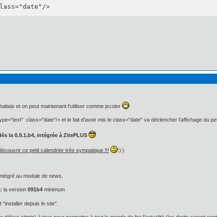
lass="date"/>
haitais et on peut maintenant l'utiliser comme jscolor
ype="text" class="date"/> et le fait d'avoir mis le class="date" va déclencher l'affichage du pe
dès la 0.9.1.b4, intégrée à ZitePLUS
couvrir ce petit calendrier très sympatique !!!
:):)
é intégré au module de news.
c la version
091b4
minimum
t "installer depuis le site".