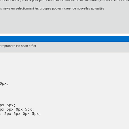
par défaut admin) à tous pour permettre à tout le monde de lire l'actualité (les droits seront con
les news en sélectionnant les groupes pouvant créer de nouvelles actualités
 reprendre les span créer
px 5px;

px 5px 0px 5px;

: 5px 5px 0px 5px;
