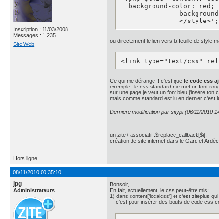
.news_body{

  background-color: red;

	 background: #4162a8;

               background
    border: 1px solid #19
               </style>';
    border-radius: 5px;

Inscription : 11/03/2008
    -moz-border-radius: 5p
Messages : 1 235
ou directement le lien vers la feuille de style ma
    -webkit-border-radius
Site Web
    -moz-box-shadow: inse
    -webkit-box-shadow: i
<link type="text/css" rel
    color: #fff;

    font-family: "helveti
    font-size: 1em;

Ce qui me dérange !! c'est que
le code css a
    line-height: 1;

exemple : le css standard me met un font rou
sur une page je veut un font bleu j'insère ton 
    margin-bottom: 10px;

mais comme standard est lu en dernier c'est lui
    padding: 15px 0 12px 0
    text-shadow: 0px -1px
Dernière modification par snypi (06/11/2010 1
}

.news_body a{color: #64799
un zite+ associatif .$replace_callback[$i].
création de site internet dans le Gard et Ardèc
#P0, #P2, #P4, #P6{

	/*background: #c63929;

    background: -webkit-g
Hors ligne
    background: -moz-line
08/11/2010 00:35:10
    border: 1px solid #95
    border-radius: 5px;

jpg
Bonsoir,
    -moz-border-radius: 5p
Administrateurs
En fait, actuellement, le css peut-être mis:
    -webkit-border-radius
1) dans content['localcss'] et c'est ziteplus qui
c'est pour insérer des bouts de code css 
    -moz-box-shadow: inse
    -webkit-box-shadow: i
    color: #fff;
