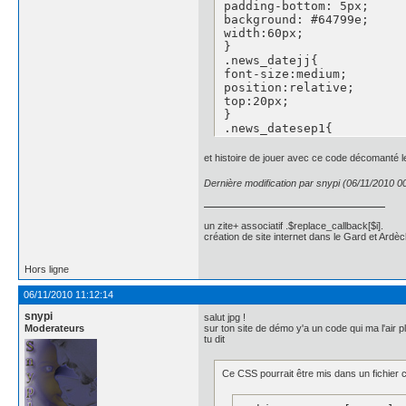
padding-bottom: 5px;

background: #64799e;

width:60px;

}

.news_datejj{

font-size:medium;

position:relative;

top:20px;

}

.news_datesep1{

	font-size:medium;

position:relative;

et histoire de jouer avec ce code décomanté le
top:20px;

}

Dernière modification par snypi (06/11/2010 0
.news_datemm{

font-size:medium;

position:relative;

un zite+ associatif .$replace_callback[$i].
top:20px;

création de site internet dans le Gard et Ardèc
}

.news_datesep2{

Hors ligne
	display: none;

}

06/11/2010 11:12:14
.news_dateaa{

snypi
	background-color:#891100;

salut jpg !
Moderateurs
sur ton site de démo y'a un code qui ma l'air 
float:left;

tu dit
    border-radius: 5px 5p
    -moz-border-radius: 5
    -webkit-border-radius
Ce CSS pourrait être mis dans un fichier
font-size:small;

height:50%;
