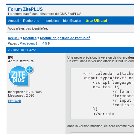
Forum ZitePLUS
La communauté des utilisateurs du CMS ZitePLUS
Site Officiel
Accueil
Recherche
Inscription
Identification
Vous n'êtes pas identifié(e).
Accueil
»
Modules
»
Module de gestion de l'actualité
Pages :
Précédent
1
…
4
5
6
25/10/2010 11:42:28
jpg
Une petite précision, la version de
tigra-cale
Administrateurs
En effet, dans la version officielle il faut un
    <!-- calendar attache
    <input type="text" na
	<script language="JavaScript">

	new tcal ({

		// form name

Inscription : 19/11/2008
		'formname': 'testform',

Messages : 2 090
		// input name

Site Web
		'controlname': 'testinput'

	});

	</script>
dans la version modifiée, ce sera comme avec 