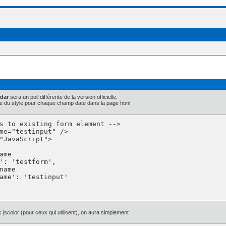
ndar
sera un poil différente de la version officielle.
 code du style pour chaque champ date dans la page html
s to existing form element -->

me="testinput" />

jscolor (pour ceux qui utilisent), on aura simplement