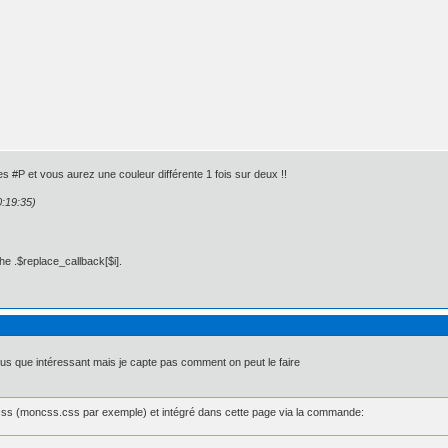
s #P et vous aurez une couleur différente 1 fois sur deux !!
0:19:35)
he .$replace_callback[$i].
plus que intéressant mais je capte pas comment on peut le faire
x 0px 0px;

px 5px 0px 0px;

: 5px 5px 0px 0px;

 css (moncss.css par exemple) et intégré dans cette page via la commande: