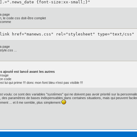
].=".news_date {font-size:xx-small;}"
;

la page
 1px rgba(0, 0, 0, .8);*/

n, le code css doit-être complet
s comme
link href="manews.css" rel="stylesheet" type="text/css" 
radient(linear, 0 0, 0 100%,

0, rgba(50, 50, 50, 0.9)),

0.5, rgba(30, 30, 30, 0.9)),

la page
0.5, rgba(20, 20, 20, 0.9)),

style.css ...
1, rgba(0, 0, 0, 0.9)));

ar-gradient(0% 100% 90deg, #FFFFFF, #000000,

0, 0.9) 0%,

, 20, 0.9) 50%,

s ajouté est lancé avant les autres
, 30, 0.9) 50%,

 rouge
, 50, 0.9) 100%);

ton code
 lui qui prime !!! donc mon font bleu n'est pas visible !!!
x;

st voulu: ce sont des variables "systèmes" qui ne doivent pas avoir priorité sur la personnalisa
: 4px;

n, des paramètres de bases indispensables dans certaines situations, mais qui peuvent facilem
nset 1px 1px 1px 0px rgba(135, 135, 135, 0.1), inset -1p
ement ... et il me semble, plus simplement
t 1px 1px 1px 0px rgba(135, 135, 135, 0.1), inset -1px -
 1px rgba(0, 0, 0, .8), 0 1px 1px rgba(255, 255, 255, 0.3