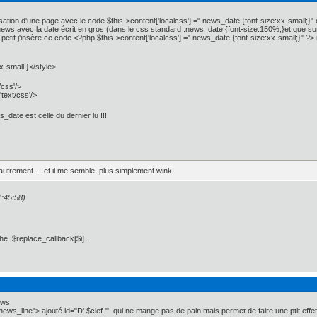
isation d'une page avec le code $this->content['localcss'].=".news_date {font-size:xx-small;}" 
 news avec la date écrit en gros (dans le css standard .news_date {font-size:150%;}et que sur
 petit j'insère ce code <?php $this->content['localcss'].=".news_date {font-size:xx-small;}" 
x-small;}</style>
/css'/>
'text/css'/>
_date est celle du dernier lu !!!
autrement ... et il me semble, plus simplement wink
1:45:58)
he .$replace_callback[$i].
ews
="news_line"> ajouté id="D'.$clef.'" qui ne mange pas de pain mais permet de faire une ptit eff