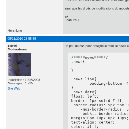
Puis fixer les droits d'utilisations du module (
ainsi que les droits de modifications du modu
a+
Jean-Paul
Hors ligne
05/11/2010 23:55:55
snypi
un peu de css pour designé le module news et
Moderateurs
/*****news*****/

.news{

}

.news_line{

Inscription : 11/03/2008
	padding-bottom: 40px;

Messages : 1 235
}

Site Web
.news_date{

float: left;

border: 1px solid #fff;

 border-radius: 5px 5px 0
    -moz-border-radius: 5
    -webkit-border-radius
margin:0px 10px 0px 10px;

text-align: center;

color: #fff;
