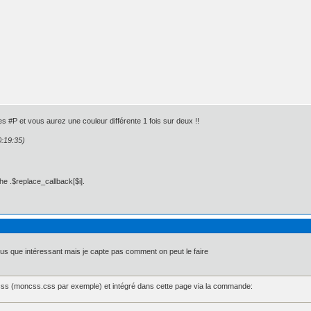
s #P et vous aurez une couleur différente 1 fois sur deux !!
0:19:35)
he .$replace_callback[$i].
plus que intéressant mais je capte pas comment on peut le faire
x 0px 0px;

px 5px 0px 0px;

: 5px 5px 0px 0px;

 css (moncss.css par exemple) et intégré dans cette page via la commande: