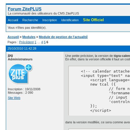
Forum ZitePLUS
La communauté des utilisateurs du CMS ZitePLUS
Site Officiel
Accueil
Recherche
Inscription
Identification
Vous n'êtes pas identifié(e).
Accueil
»
Modules
»
Module de gestion de l'actualité
Pages :
Précédent
1
…
4
5
6
25/10/2010 11:42:28
jpg
Une petite précision, la version de
tigra-cale
Administrateurs
En effet, dans la version officielle il faut un
    <!-- calendar attache
    <input type="text" na
	<script language="JavaScript">

	new tcal ({

		// form name

Inscription : 19/11/2008
		'formname': 'testform',

Messages : 2 090
		// input name

Site Web
		'controlname': 'testinput'

	});

	</script>
dans la version modifiée, ce sera comme avec 