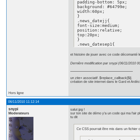
padding-bottom: 5px;

background: #64799e;

width:60px;

}

.news_datejj{

font-size:medium;

position:relative;

top:20px;

}

.news_datesep1{

	font-size:medium;

position:relative;

et histoire de jouer avec ce code décomanté le
top:20px;

}

Dernière modification par snypi (06/11/2010 0
.news_datemm{

font-size:medium;

position:relative;

un zite+ associatif .$replace_callback[$i].
top:20px;

création de site internet dans le Gard et Ardèc
}

.news_datesep2{

Hors ligne
	display: none;

}

06/11/2010 11:12:14
.news_dateaa{

snypi
	background-color:#891100;

salut jpg !
Moderateurs
sur ton site de démo y'a un code qui ma l'air 
float:left;

tu dit
    border-radius: 5px 5p
    -moz-border-radius: 5
    -webkit-border-radius
Ce CSS pourrait être mis dans un fichier
font-size:small;

height:50%;
