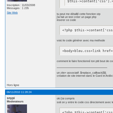
$this->content['css'].
position:relative;

Inscription : 11/03/2008
top:-20px;

Messages : 1 235
width:100%;

Site Web
}

tu peut me détaillé cette fonction stp
j'ai fait un test créer un page php
inserer ce code
.news_title{	

background: #fff; 

<?php $this->content['css
    color: #000;

	 border-radius: 5px 5px 0px 5px;

    -moz-border-radius: 5
voici le code générer avec ma methode
    -webkit-border-radius
    font-family: "helveti
<body>bleu.css<link href=
    font-size: 14px;

    letter-spacing: 1px;

    line-height: 1;

comment le faire fonctionné ton ptit bout de c
    padding: 5px 10px 5px
}

.news_title a{

un zite+ associatif .$replace_callback[$i].
	color: #4162a8;

création de site internet dans le Gard et Ardèc
}

.news_title a:hover{

Hors ligne
	color: #4162a8;

}

06/11/2010 11:28:24
.news_author{

snypi
oki j'ai compris
}

Moderateurs
soit on y entre le code css directement avec 
.news_read{

	display:none;

}

<?php $this->content['css