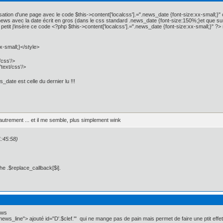
isation d'une page avec le code $this->content['localcss'].=".news_date {font-size:xx-small;}" 
 news avec la date écrit en gros (dans le css standard .news_date {font-size:150%;}et que sur
 petit j'insère ce code <?php $this->content['localcss'].=".news_date {font-size:xx-small;}" 
x-small;}</style>
/css'/>
'text/css'/>
_date est celle du dernier lu !!!
autrement ... et il me semble, plus simplement wink
1:45:58)
he .$replace_callback[$i].
ews
="news_line"> ajouté id="D'.$clef.'" qui ne mange pas de pain mais permet de faire une ptit eff