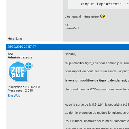
    <input type="text"  c
c'est quand même mieux
a+
Jean-Paul
Hors ligne
26/10/2010 22:57:07
jpg
Bonsoir,
Administrateurs
j'ai pu modifier tigra_calendar comme je le sou
pour rappel, on peut utiliser un simple <input t
la version modifiée de tigra_calendar est, 
Inscription : 19/11/2008
Un grand merci à PYDou pour nous avoir fait dé
Messages : 2 090
Site Web
Avec la sortie de la 0.9.1.b4, la sécurité a ét
La dernière version du module fonctionne ave
Pour l'utiliser: l'installer par le menu "module" e