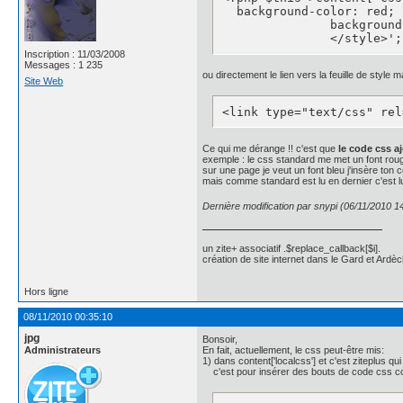
.news_body{

  background-color: red;

	 background: #4162a8;

               background
    border: 1px solid #19
               </style>';
    border-radius: 5px;

Inscription : 11/03/2008
    -moz-border-radius: 5p
Messages : 1 235
ou directement le lien vers la feuille de style ma
    -webkit-border-radius
Site Web
    -moz-box-shadow: inse
    -webkit-box-shadow: i
<link type="text/css" rel
    color: #fff;

    font-family: "helveti
    font-size: 1em;

Ce qui me dérange !! c'est que
le code css a
    line-height: 1;

exemple : le css standard me met un font rou
sur une page je veut un font bleu j'insère ton 
    margin-bottom: 10px;

mais comme standard est lu en dernier c'est lui
    padding: 15px 0 12px 0
    text-shadow: 0px -1px
Dernière modification par snypi (06/11/2010 1
}

.news_body a{color: #64799
un zite+ associatif .$replace_callback[$i].
création de site internet dans le Gard et Ardèc
#P0, #P2, #P4, #P6{

	/*background: #c63929;

    background: -webkit-g
Hors ligne
    background: -moz-line
08/11/2010 00:35:10
    border: 1px solid #95
    border-radius: 5px;

jpg
Bonsoir,
    -moz-border-radius: 5p
Administrateurs
En fait, actuellement, le css peut-être mis:
    -webkit-border-radius
1) dans content['localcss'] et c'est ziteplus qui
c'est pour insérer des bouts de code css 
    -moz-box-shadow: inse
    -webkit-box-shadow: i
    color: #fff;
