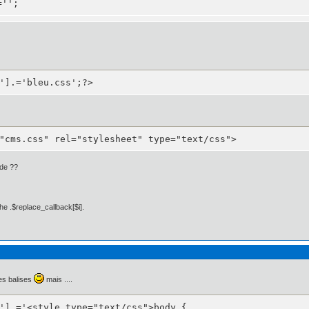
='';
'].='bleu.css';?>
px 5px 0px 5px;

: 5px 5px 0px 5px;

ca neue", helvetica, arial, sans-serif;

"cms.css" rel="stylesheet" type="text/css">
ode ??
 10px;

he .$replace_callback[$i].
les balises
mais ....
'].='<style type="text/css">body {
