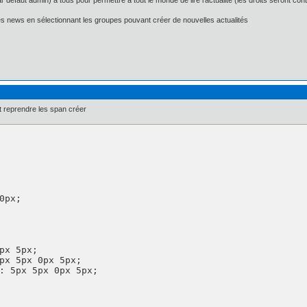
par défaut admin) à tous pour permettre à tout le monde de lire l'actualité (les droits seront con
les news en sélectionnant les groupes pouvant créer de nouvelles actualités
 reprendre les span créer
px 5px;

px 5px 0px 5px;

: 5px 5px 0px 5px;
