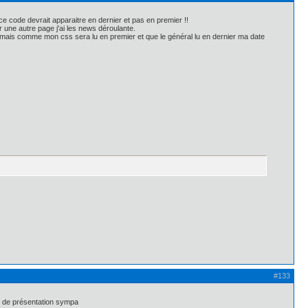
ce code devrait apparaitre en dernier et pas en premier !!
 une autre page j'ai les news déroulante.
?> mais comme mon css sera lu en premier et que le général lu en dernier ma date
#133
et de présentation sympa