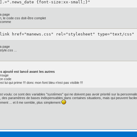
].=".news_date {font-size:xx-small;}"
;

la page
 1px rgba(0, 0, 0, .8);*/

n, le code css doit-être complet
s comme
link href="manews.css" rel="stylesheet" type="text/css" 
radient(linear, 0 0, 0 100%,

0, rgba(50, 50, 50, 0.9)),

0.5, rgba(30, 30, 30, 0.9)),

la page
0.5, rgba(20, 20, 20, 0.9)),

style.css ...
1, rgba(0, 0, 0, 0.9)));

ar-gradient(0% 100% 90deg, #FFFFFF, #000000,

0, 0.9) 0%,

, 20, 0.9) 50%,

s ajouté est lancé avant les autres
, 30, 0.9) 50%,

 rouge
, 50, 0.9) 100%);

ton code
 lui qui prime !!! donc mon font bleu n'est pas visible !!!
x;

st voulu: ce sont des variables "systèmes" qui ne doivent pas avoir priorité sur la personnalisa
: 4px;

n, des paramètres de bases indispensables dans certaines situations, mais qui peuvent facilem
nset 1px 1px 1px 0px rgba(135, 135, 135, 0.1), inset -1p
ement ... et il me semble, plus simplement
t 1px 1px 1px 0px rgba(135, 135, 135, 0.1), inset -1px -
 1px rgba(0, 0, 0, .8), 0 1px 1px rgba(255, 255, 255, 0.3