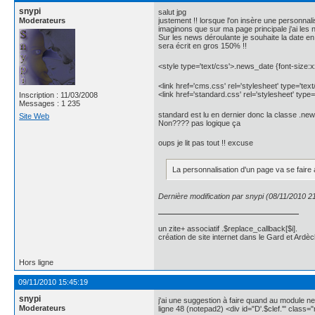
snypi
salut jpg
Moderateurs
justement !! lorsque l'on insère une personnal
imaginons que sur ma page principale j'ai les
Sur les news déroulante je souhaite la date en
sera écrit en gros 150% !!
<style type='text/css'>.news_date {font-size:x
<link href='cms.css' rel='stylesheet' type='text
<link href='standard.css' rel='stylesheet' type=
Inscription : 11/03/2008
Messages : 1 235
standard est lu en dernier donc la classe .news
Site Web
Non???? pas logique ça
oups je lit pas tout !! excuse
La personnalisation d'un page va se faire 
Dernière modification par snypi (08/11/2010 2
un zite+ associatif .$replace_callback[$i].
création de site internet dans le Gard et Ardèc
Hors ligne
09/11/2010 15:45:19
snypi
j'ai une suggestion à faire quand au module n
Moderateurs
ligne 48 (notepad2) <div id="D'.$clef.'" class