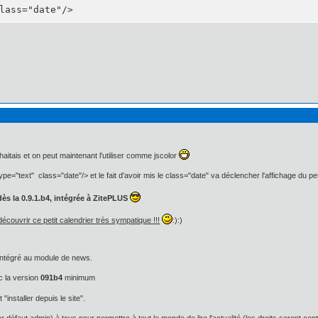
lass="date"/>
haitais et on peut maintenant l'utiliser comme jscolor
ype="text" class="date"/> et le fait d'avoir mis le class="date" va déclencher l'affichage du pe
dès la 0.9.1.b4, intégrée à ZitePLUS
couvrir ce petit calendrier très sympatique !!!
:):)
é intégré au module de news.
c la version
091b4
minimum
t "installer depuis le site".