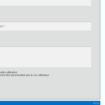
/>'
tion utilisateur.
ent être personnalisé par le css utilisateur
x -1px 1px 0px rgba(135, 135, 135, 0.1);

1px 1px 0px rgba(135, 135, 135, 0.1);

);*/

#132