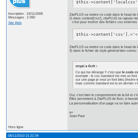
$this->content['localcss'
    letter-spacing: 1px;

    line-height: 1;

    padding: 12px 0 14px 0
Inscription : 19/11/2008
ZitePLUS va mettre ce code dans le head de 
    text-shadow: 0px -1px
Messages : 2 090
2) dans content['css'], zitePLUS ne rajoute rie
c'est pour insérer des fichiers css externe
}

Site Web
#P1, #P3, #P5, #P7{

	/* background: #111;

$this->content['css'].='<
    background: -webkit-g
              color-stop(
              color-stop(
ZitePLUS va mettre ce code dans le head de 
              color-stop(
3) dans le fichier de style général bien connu: 
              color-stop(
    background: -moz-line
              rgba(0, 0, 
snypi a écrit :
              rgba(20, 20
Ce qui me dérange !! c'est que
le code cs
              rgba(30, 30
exemple : le css standard me met un font
              rgba(50, 50
sur une page je veut un font bleu j'insère 
    border: 0;

mais comme standard est lu en dernier c'est
    border-radius: 4px;

    -moz-border-radius: 4p
Oui, c'est bien le comportement de la b4 et c'e
    -webkit-border-radius
Elles permettent à ZitePLUS de fixer, si besoi
    -webkit-box-shadow: i
La personnalisation d'un page va se faire autr
    -moz-box-shadow: inse
    color: #fff;

a+
    line-height: 1;

Jean-Paul
    padding: 12px 0;

    text-shadow: 0px -1px
Hors ligne
}
08/11/2010 21:22:34