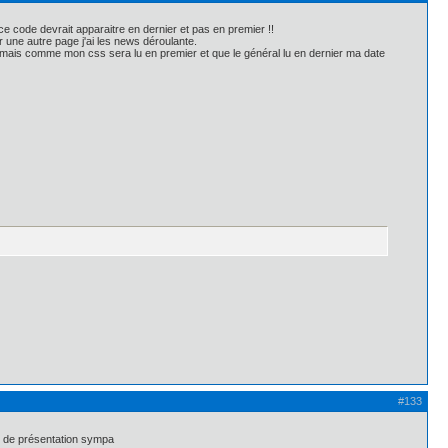
ce code devrait apparaitre en dernier et pas en premier !!
 une autre page j'ai les news déroulante.
?> mais comme mon css sera lu en premier et que le général lu en dernier ma date
#133
et de présentation sympa