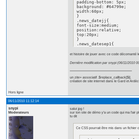
padding-bottom: 5px;

background: #64799e;

width:60px;

}

.news_datejj{

font-size:medium;

position:relative;

top:20px;

}

.news_datesep1{

	font-size:medium;

position:relative;

et histoire de jouer avec ce code décomanté le
top:20px;

}

Dernière modification par snypi (06/11/2010 0
.news_datemm{

font-size:medium;

position:relative;

un zite+ associatif .$replace_callback[$i].
top:20px;

création de site internet dans le Gard et Ardèc
}

.news_datesep2{

Hors ligne
	display: none;

}

06/11/2010 11:12:14
.news_dateaa{

snypi
	background-color:#891100;

salut jpg !
Moderateurs
sur ton site de démo y'a un code qui ma l'air 
float:left;

tu dit
    border-radius: 5px 5p
    -moz-border-radius: 5
    -webkit-border-radius
Ce CSS pourrait être mis dans un fichier
font-size:small;

height:50%;
