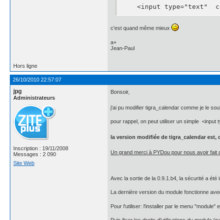
    <input type="text"  c
c'est quand même mieux
a+
Jean-Paul
Hors ligne
26/10/2010 22:57:07
jpg
Bonsoir,
Administrateurs
j'ai pu modifier tigra_calendar comme je le sou
pour rappel, on peut utiliser un simple <input t
la version modifiée de tigra_calendar est, 
Inscription : 19/11/2008
Un grand merci à PYDou pour nous avoir fait dé
Messages : 2 090
Site Web
Avec la sortie de la 0.9.1.b4, la sécurité a ét
La dernière version du module fonctionne ave
Pour l'utiliser: l'installer par le menu "module" e