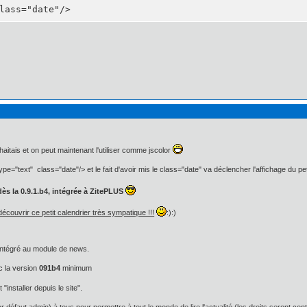
lass="date"/>
haitais et on peut maintenant l'utiliser comme jscolor
ype="text" class="date"/> et le fait d'avoir mis le class="date" va déclencher l'affichage du pe
dès la 0.9.1.b4, intégrée à ZitePLUS
couvrir ce petit calendrier très sympatique !!!
:):)
é intégré au module de news.
c la version
091b4
minimum
t "installer depuis le site".