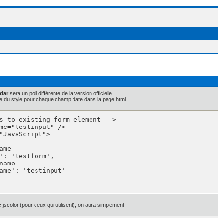
ndar
sera un poil différente de la version officielle.
 code du style pour chaque champ date dans la page html
s to existing form element -->

me="testinput" />

jscolor (pour ceux qui utilisent), on aura simplement