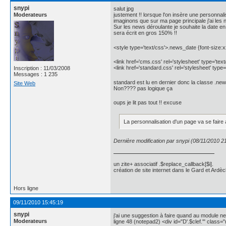
snypi
salut jpg
Moderateurs
justement !! lorsque l'on insère une personnal
imaginons que sur ma page principale j'ai les
Sur les news déroulante je souhaite la date en
sera écrit en gros 150% !!
<style type='text/css'>.news_date {font-size:x
<link href='cms.css' rel='stylesheet' type='text
<link href='standard.css' rel='stylesheet' type=
Inscription : 11/03/2008
Messages : 1 235
standard est lu en dernier donc la classe .news
Site Web
Non???? pas logique ça
oups je lit pas tout !! excuse
La personnalisation d'un page va se faire 
Dernière modification par snypi (08/11/2010 2
un zite+ associatif .$replace_callback[$i].
création de site internet dans le Gard et Ardèc
Hors ligne
09/11/2010 15:45:19
snypi
j'ai une suggestion à faire quand au module n
Moderateurs
ligne 48 (notepad2) <div id="D'.$clef.'" class