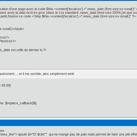
isation d'une page avec le code $this->content['localcss'].=".news_date {font-size:xx-small;}" 
 news avec la date écrit en gros (dans le css standard .news_date {font-size:150%;}et que sur
 petit j'insère ce code <?php $this->content['localcss'].=".news_date {font-size:xx-small;}" 
x-small;}</style>
/css'/>
'text/css'/>
_date est celle du dernier lu !!!
autrement ... et il me semble, plus simplement wink
1:45:58)
he .$replace_callback[$i].
ews
="news_line"> ajouté id="D'.$clef.'" qui ne mange pas de pain mais permet de faire une ptit eff