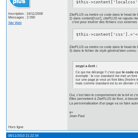
$this->content['localcss'
    letter-spacing: 1px;

    line-height: 1;

    padding: 12px 0 14px 0
Inscription : 19/11/2008
ZitePLUS va mettre ce code dans le head de 
    text-shadow: 0px -1px
Messages : 2 090
2) dans content['css'], zitePLUS ne rajoute rie
c'est pour insérer des fichiers css externe
}

Site Web
#P1, #P3, #P5, #P7{

	/* background: #111;

$this->content['css'].='<
    background: -webkit-g
              color-stop(
              color-stop(
ZitePLUS va mettre ce code dans le head de 
              color-stop(
3) dans le fichier de style général bien connu: 
              color-stop(
    background: -moz-line
              rgba(0, 0, 
snypi a écrit :
              rgba(20, 20
Ce qui me dérange !! c'est que
le code cs
              rgba(30, 30
exemple : le css standard me met un font
              rgba(50, 50
sur une page je veut un font bleu j'insère 
    border: 0;

mais comme standard est lu en dernier c'est
    border-radius: 4px;

    -moz-border-radius: 4p
Oui, c'est bien le comportement de la b4 et c'e
    -webkit-border-radius
Elles permettent à ZitePLUS de fixer, si besoi
    -webkit-box-shadow: i
La personnalisation d'un page va se faire autr
    -moz-box-shadow: inse
    color: #fff;

a+
    line-height: 1;

Jean-Paul
    padding: 12px 0;

    text-shadow: 0px -1px
Hors ligne
}
08/11/2010 21:22:34