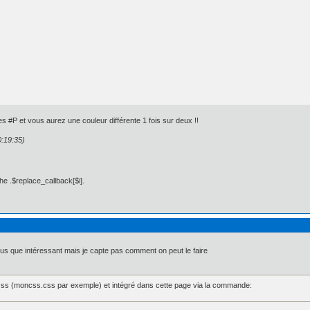
s #P et vous aurez une couleur différente 1 fois sur deux !!
0:19:35)
he .$replace_callback[$i].
plus que intéressant mais je capte pas comment on peut le faire
x 0px 0px;

px 5px 0px 0px;

: 5px 5px 0px 0px;

 css (moncss.css par exemple) et intégré dans cette page via la commande: