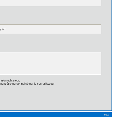
/>'
tion utilisateur.
ent être personnalisé par le css utilisateur
x -1px 1px 0px rgba(135, 135, 135, 0.1);

1px 1px 0px rgba(135, 135, 135, 0.1);

);*/

#132