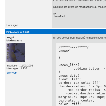
Puis fixer les droits d'utilisations du module (
ainsi que les droits de modifications du modu
a+
Jean-Paul
Hors ligne
05/11/2010 23:55:55
snypi
un peu de css pour designé le module news et
Moderateurs
/*****news*****/

.news{

}

.news_line{

Inscription : 11/03/2008
	padding-bottom: 40px;

Messages : 1 235
}

Site Web
.news_date{

float: left;

border: 1px solid #fff;

 border-radius: 5px 5px 0
    -moz-border-radius: 5
    -webkit-border-radius
margin:0px 10px 0px 10px;

text-align: center;

color: #fff;
