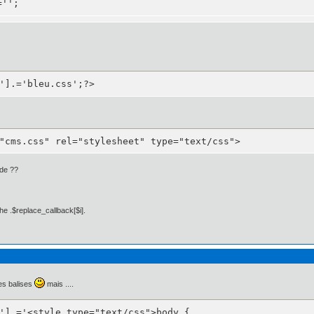
='';
'].='bleu.css';?>
px 5px 0px 5px;

: 5px 5px 0px 5px;

ca neue", helvetica, arial, sans-serif;

"cms.css" rel="stylesheet" type="text/css">
ode ??
 10px;

he .$replace_callback[$i].
les balises
mais ....
'].='<style type="text/css">body {
