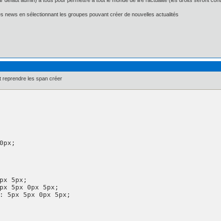
par défaut admin) à tous pour permettre à tout le monde de lire l'actualité (les droits seront con
les news en sélectionnant les groupes pouvant créer de nouvelles actualités
 reprendre les span créer
px 5px;

px 5px 0px 5px;

: 5px 5px 0px 5px;
