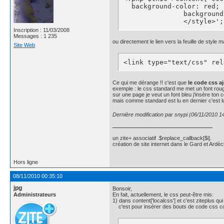
.news_body{

  background-color: red;

	 background: #4162a8;

               background
    border: 1px solid #19
               </style>';
    border-radius: 5px;

Inscription : 11/03/2008
    -moz-border-radius: 5p
Messages : 1 235
ou directement le lien vers la feuille de style ma
    -webkit-border-radius
Site Web
    -moz-box-shadow: inse
    -webkit-box-shadow: i
<link type="text/css" rel
    color: #fff;

    font-family: "helveti
    font-size: 1em;

Ce qui me dérange !! c'est que
le code css a
    line-height: 1;

exemple : le css standard me met un font rou
sur une page je veut un font bleu j'insère ton 
    margin-bottom: 10px;

mais comme standard est lu en dernier c'est lui
    padding: 15px 0 12px 0
    text-shadow: 0px -1px
Dernière modification par snypi (06/11/2010 1
}

.news_body a{color: #64799
un zite+ associatif .$replace_callback[$i].
création de site internet dans le Gard et Ardèc
#P0, #P2, #P4, #P6{

	/*background: #c63929;

    background: -webkit-g
Hors ligne
    background: -moz-line
08/11/2010 00:35:10
    border: 1px solid #95
    border-radius: 5px;

jpg
Bonsoir,
    -moz-border-radius: 5p
Administrateurs
En fait, actuellement, le css peut-être mis:
    -webkit-border-radius
1) dans content['localcss'] et c'est ziteplus qui
c'est pour insérer des bouts de code css 
    -moz-box-shadow: inse
    -webkit-box-shadow: i
    color: #fff;
