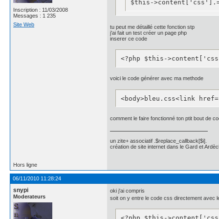
$this->content['css'].
position:relative;

Inscription : 11/03/2008
top:-20px;

Messages : 1 235
width:100%;

Site Web
}

tu peut me détaillé cette fonction stp
j'ai fait un test créer un page php
inserer ce code
.news_title{	

background: #fff; 

<?php $this->content['css
    color: #000;

	 border-radius: 5px 5px 0px 5px;

    -moz-border-radius: 5
voici le code générer avec ma methode
    -webkit-border-radius
    font-family: "helveti
<body>bleu.css<link href=
    font-size: 14px;

    letter-spacing: 1px;

    line-height: 1;

comment le faire fonctionné ton ptit bout de c
    padding: 5px 10px 5px
}

.news_title a{

un zite+ associatif .$replace_callback[$i].
	color: #4162a8;

création de site internet dans le Gard et Ardèc
}

.news_title a:hover{

Hors ligne
	color: #4162a8;

}

06/11/2010 11:28:24
.news_author{

snypi
oki j'ai compris
}

Moderateurs
soit on y entre le code css directement avec 
.news_read{

	display:none;

}

<?php $this->content['css