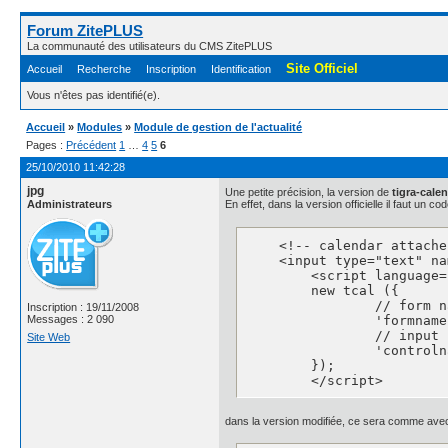
Forum ZitePLUS
La communauté des utilisateurs du CMS ZitePLUS
Site Officiel
Accueil
Recherche
Inscription
Identification
Vous n'êtes pas identifié(e).
Accueil
»
Modules
»
Module de gestion de l'actualité
Pages :
Précédent
1
…
4
5
6
25/10/2010 11:42:28
jpg
Une petite précision, la version de
tigra-cale
Administrateurs
En effet, dans la version officielle il faut un
    <!-- calendar attache
    <input type="text" na
	<script language="JavaScript">

	new tcal ({

		// form name

Inscription : 19/11/2008
		'formname': 'testform',

Messages : 2 090
		// input name

Site Web
		'controlname': 'testinput'

	});

	</script>
dans la version modifiée, ce sera comme avec 