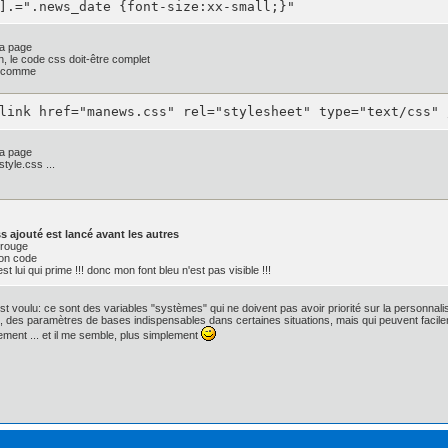
].=".news_date {font-size:xx-small;}"
;

la page
 1px rgba(0, 0, 0, .8);*/

n, le code css doit-être complet
s comme
link href="manews.css" rel="stylesheet" type="text/css" 
radient(linear, 0 0, 0 100%,

0, rgba(50, 50, 50, 0.9)),

0.5, rgba(30, 30, 30, 0.9)),

la page
0.5, rgba(20, 20, 20, 0.9)),

style.css ...
1, rgba(0, 0, 0, 0.9)));

ar-gradient(0% 100% 90deg, #FFFFFF, #000000,

0, 0.9) 0%,

, 20, 0.9) 50%,

s ajouté est lancé avant les autres
, 30, 0.9) 50%,

 rouge
, 50, 0.9) 100%);

ton code
 lui qui prime !!! donc mon font bleu n'est pas visible !!!
x;

st voulu: ce sont des variables "systèmes" qui ne doivent pas avoir priorité sur la personnalisa
: 4px;

n, des paramètres de bases indispensables dans certaines situations, mais qui peuvent facilem
nset 1px 1px 1px 0px rgba(135, 135, 135, 0.1), inset -1p
ement ... et il me semble, plus simplement
t 1px 1px 1px 0px rgba(135, 135, 135, 0.1), inset -1px -
 1px rgba(0, 0, 0, .8), 0 1px 1px rgba(255, 255, 255, 0.3