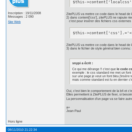
$this->content['localcss'
    letter-spacing: 1px;

    line-height: 1;

    padding: 12px 0 14px 0
Inscription : 19/11/2008
ZitePLUS va mettre ce code dans le head de 
    text-shadow: 0px -1px
Messages : 2 090
2) dans content['css'], zitePLUS ne rajoute rie
c'est pour insérer des fichiers css externe
}

Site Web
#P1, #P3, #P5, #P7{

	/* background: #111;

$this->content['css'].='<
    background: -webkit-g
              color-stop(
              color-stop(
ZitePLUS va mettre ce code dans le head de 
              color-stop(
3) dans le fichier de style général bien connu: 
              color-stop(
    background: -moz-line
              rgba(0, 0, 
snypi a écrit :
              rgba(20, 20
Ce qui me dérange !! c'est que
le code cs
              rgba(30, 30
exemple : le css standard me met un font
              rgba(50, 50
sur une page je veut un font bleu j'insère 
    border: 0;

mais comme standard est lu en dernier c'est
    border-radius: 4px;

    -moz-border-radius: 4p
Oui, c'est bien le comportement de la b4 et c'e
    -webkit-border-radius
Elles permettent à ZitePLUS de fixer, si besoi
    -webkit-box-shadow: i
La personnalisation d'un page va se faire autr
    -moz-box-shadow: inse
    color: #fff;

a+
    line-height: 1;

Jean-Paul
    padding: 12px 0;

    text-shadow: 0px -1px
Hors ligne
}
08/11/2010 21:22:34