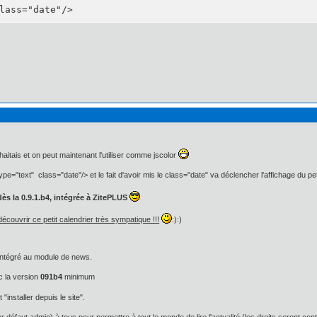
lass="date"/>
haitais et on peut maintenant l'utiliser comme jscolor
ype="text" class="date"/> et le fait d'avoir mis le class="date" va déclencher l'affichage du pe
dès la 0.9.1.b4, intégrée à ZitePLUS
couvrir ce petit calendrier très sympatique !!!
:):)
é intégré au module de news.
c la version
091b4
minimum
t "installer depuis le site".