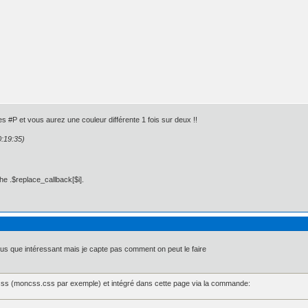
s #P et vous aurez une couleur différente 1 fois sur deux !!
0:19:35)
he .$replace_callback[$i].
plus que intéressant mais je capte pas comment on peut le faire
x 0px 0px;

px 5px 0px 0px;

: 5px 5px 0px 0px;

 css (moncss.css par exemple) et intégré dans cette page via la commande: