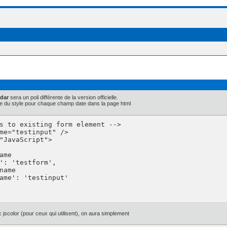
ndar
sera un poil différente de la version officielle.
 code du style pour chaque champ date dans la page html
s to existing form element -->

me="testinput" />

jscolor (pour ceux qui utilisent), on aura simplement