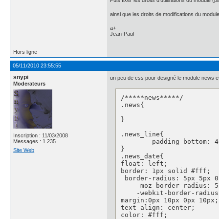
Puis fixer les droits d'utilisations du module (
ainsi que les droits de modifications du modu
a+
Jean-Paul
Hors ligne
05/11/2010 23:55:55
snypi
un peu de css pour designé le module news et
Moderateurs
/*****news*****/

.news{

}

.news_line{

Inscription : 11/03/2008
	padding-bottom: 40px;

Messages : 1 235
}

Site Web
.news_date{

float: left;

border: 1px solid #fff;

 border-radius: 5px 5px 0
    -moz-border-radius: 5
    -webkit-border-radius
margin:0px 10px 0px 10px;

text-align: center;

color: #fff;
