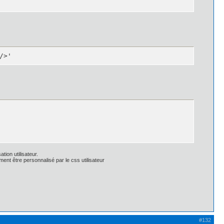
/>'
tion utilisateur.
ent être personnalisé par le css utilisateur
x -1px 1px 0px rgba(135, 135, 135, 0.1);

1px 1px 0px rgba(135, 135, 135, 0.1);

);*/

#132