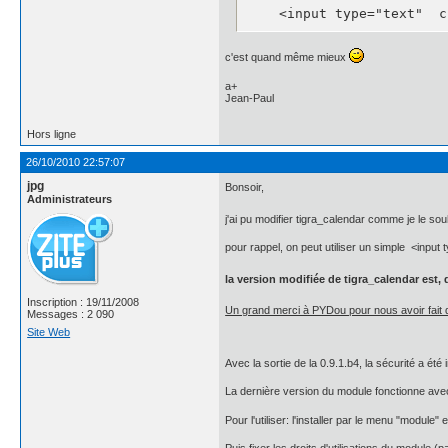
    <input type="text"  c
c'est quand même mieux
a+
Jean-Paul
Hors ligne
26/10/2010 22:57:07
jpg
Bonsoir,
Administrateurs
j'ai pu modifier tigra_calendar comme je le sou
pour rappel, on peut utiliser un simple <input t
la version modifiée de tigra_calendar est, 
Inscription : 19/11/2008
Un grand merci à PYDou pour nous avoir fait dé
Messages : 2 090
Site Web
Avec la sortie de la 0.9.1.b4, la sécurité a ét
La dernière version du module fonctionne ave
Pour l'utiliser: l'installer par le menu "module" e