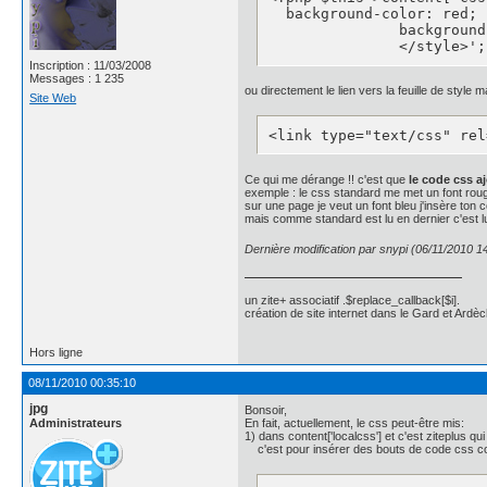
.news_body{

  background-color: red;

	 background: #4162a8;

               background
    border: 1px solid #19
               </style>';
    border-radius: 5px;

Inscription : 11/03/2008
    -moz-border-radius: 5p
Messages : 1 235
ou directement le lien vers la feuille de style ma
    -webkit-border-radius
Site Web
    -moz-box-shadow: inse
    -webkit-box-shadow: i
<link type="text/css" rel
    color: #fff;

    font-family: "helveti
    font-size: 1em;

Ce qui me dérange !! c'est que
le code css a
    line-height: 1;

exemple : le css standard me met un font rou
sur une page je veut un font bleu j'insère ton 
    margin-bottom: 10px;

mais comme standard est lu en dernier c'est lui
    padding: 15px 0 12px 0
    text-shadow: 0px -1px
Dernière modification par snypi (06/11/2010 1
}

.news_body a{color: #64799
un zite+ associatif .$replace_callback[$i].
création de site internet dans le Gard et Ardèc
#P0, #P2, #P4, #P6{

	/*background: #c63929;

    background: -webkit-g
Hors ligne
    background: -moz-line
08/11/2010 00:35:10
    border: 1px solid #95
    border-radius: 5px;

jpg
Bonsoir,
    -moz-border-radius: 5p
Administrateurs
En fait, actuellement, le css peut-être mis:
    -webkit-border-radius
1) dans content['localcss'] et c'est ziteplus qui
c'est pour insérer des bouts de code css 
    -moz-box-shadow: inse
    -webkit-box-shadow: i
    color: #fff;
