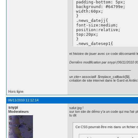
padding-bottom: 5px;

background: #64799e;

width:60px;

}

.news_datejj{

font-size:medium;

position:relative;

top:20px;

}

.news_datesep1{

	font-size:medium;

position:relative;

et histoire de jouer avec ce code décomanté le
top:20px;

}

Dernière modification par snypi (06/11/2010 0
.news_datemm{

font-size:medium;

position:relative;

un zite+ associatif .$replace_callback[$i].
top:20px;

création de site internet dans le Gard et Ardèc
}

.news_datesep2{

Hors ligne
	display: none;

}

06/11/2010 11:12:14
.news_dateaa{

snypi
	background-color:#891100;

salut jpg !
Moderateurs
sur ton site de démo y'a un code qui ma l'air 
float:left;

tu dit
    border-radius: 5px 5p
    -moz-border-radius: 5
    -webkit-border-radius
Ce CSS pourrait être mis dans un fichier
font-size:small;

height:50%;
