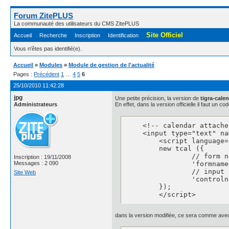
Forum ZitePLUS
La communauté des utilisateurs du CMS ZitePLUS
Site Officiel
Accueil
Recherche
Inscription
Identification
Vous n'êtes pas identifié(e).
Accueil
»
Modules
»
Module de gestion de l'actualité
Pages :
Précédent
1
…
4
5
6
25/10/2010 11:42:28
jpg
Une petite précision, la version de
tigra-cale
Administrateurs
En effet, dans la version officielle il faut un
    <!-- calendar attache
    <input type="text" na
	<script language="JavaScript">

	new tcal ({

		// form name

Inscription : 19/11/2008
		'formname': 'testform',

Messages : 2 090
		// input name

Site Web
		'controlname': 'testinput'

	});

	</script>
dans la version modifiée, ce sera comme avec 