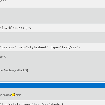
='';
'].='bleu.css';?>
px 5px 0px 5px;

: 5px 5px 0px 5px;

ca neue", helvetica, arial, sans-serif;

"cms.css" rel="stylesheet" type="text/css">
ode ??
 10px;

he .$replace_callback[$i].
les balises
mais ....
'].='<style type="text/css">body {
