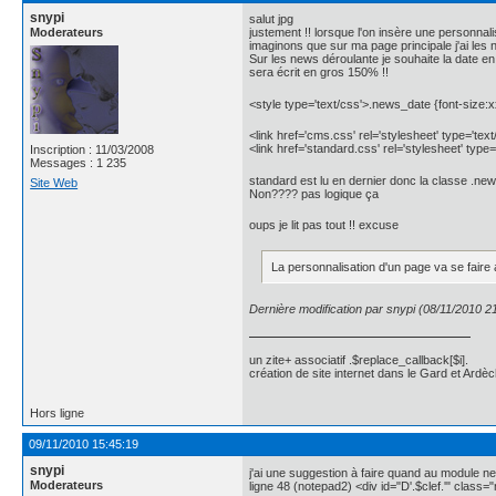
snypi
salut jpg
Moderateurs
justement !! lorsque l'on insère une personnal
imaginons que sur ma page principale j'ai les
Sur les news déroulante je souhaite la date en
sera écrit en gros 150% !!
<style type='text/css'>.news_date {font-size:x
<link href='cms.css' rel='stylesheet' type='text
<link href='standard.css' rel='stylesheet' type=
Inscription : 11/03/2008
Messages : 1 235
standard est lu en dernier donc la classe .news
Site Web
Non???? pas logique ça
oups je lit pas tout !! excuse
La personnalisation d'un page va se faire 
Dernière modification par snypi (08/11/2010 2
un zite+ associatif .$replace_callback[$i].
création de site internet dans le Gard et Ardèc
Hors ligne
09/11/2010 15:45:19
snypi
j'ai une suggestion à faire quand au module n
Moderateurs
ligne 48 (notepad2) <div id="D'.$clef.'" class