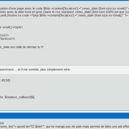
isation d'une page avec le code $this->content['localcss'].=".news_date {font-size:xx-small;}" 
 news avec la date écrit en gros (dans le css standard .news_date {font-size:150%;}et que sur
 petit j'insère ce code <?php $this->content['localcss'].=".news_date {font-size:xx-small;}" 
x-small;}</style>
/css'/>
'text/css'/>
_date est celle du dernier lu !!!
autrement ... et il me semble, plus simplement wink
1:45:58)
he .$replace_callback[$i].
ews
="news_line"> ajouté id="D'.$clef.'" qui ne mange pas de pain mais permet de faire une ptit eff