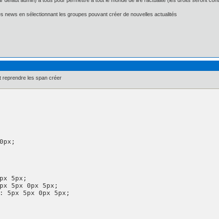
par défaut admin) à tous pour permettre à tout le monde de lire l'actualité (les droits seront con
les news en sélectionnant les groupes pouvant créer de nouvelles actualités
 reprendre les span créer
px 5px;

px 5px 0px 5px;

: 5px 5px 0px 5px;
