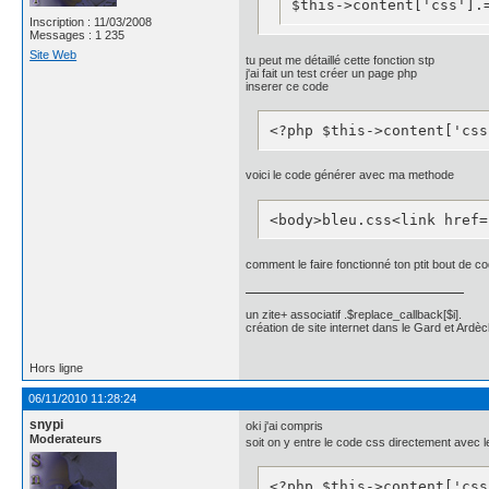
$this->content['css'].
position:relative;

Inscription : 11/03/2008
top:-20px;

Messages : 1 235
width:100%;

Site Web
}

tu peut me détaillé cette fonction stp
j'ai fait un test créer un page php
inserer ce code
.news_title{	

background: #fff; 

<?php $this->content['css
    color: #000;

	 border-radius: 5px 5px 0px 5px;

    -moz-border-radius: 5
voici le code générer avec ma methode
    -webkit-border-radius
    font-family: "helveti
<body>bleu.css<link href=
    font-size: 14px;

    letter-spacing: 1px;

    line-height: 1;

comment le faire fonctionné ton ptit bout de c
    padding: 5px 10px 5px
}

.news_title a{

un zite+ associatif .$replace_callback[$i].
	color: #4162a8;

création de site internet dans le Gard et Ardèc
}

.news_title a:hover{

Hors ligne
	color: #4162a8;

}

06/11/2010 11:28:24
.news_author{

snypi
oki j'ai compris
}

Moderateurs
soit on y entre le code css directement avec 
.news_read{

	display:none;

}

<?php $this->content['css