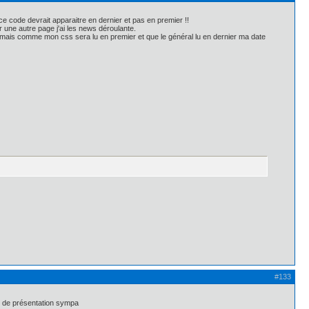
ce code devrait apparaitre en dernier et pas en premier !!
 une autre page j'ai les news déroulante.
?> mais comme mon css sera lu en premier et que le général lu en dernier ma date
#133
et de présentation sympa