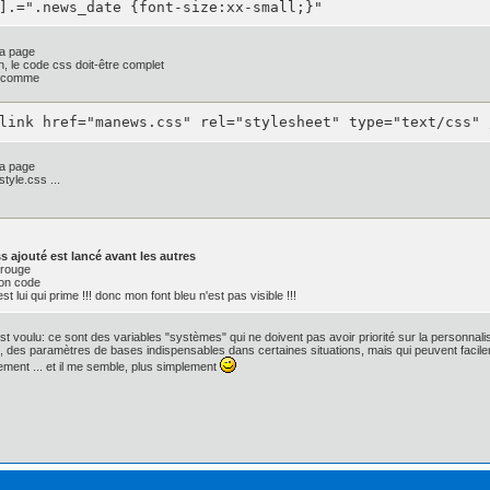
].=".news_date {font-size:xx-small;}"
;

la page
 1px rgba(0, 0, 0, .8);*/

n, le code css doit-être complet
s comme
link href="manews.css" rel="stylesheet" type="text/css" 
radient(linear, 0 0, 0 100%,

0, rgba(50, 50, 50, 0.9)),

0.5, rgba(30, 30, 30, 0.9)),

la page
0.5, rgba(20, 20, 20, 0.9)),

style.css ...
1, rgba(0, 0, 0, 0.9)));

ar-gradient(0% 100% 90deg, #FFFFFF, #000000,

0, 0.9) 0%,

, 20, 0.9) 50%,

s ajouté est lancé avant les autres
, 30, 0.9) 50%,

 rouge
, 50, 0.9) 100%);

ton code
 lui qui prime !!! donc mon font bleu n'est pas visible !!!
x;

st voulu: ce sont des variables "systèmes" qui ne doivent pas avoir priorité sur la personnalisa
: 4px;

n, des paramètres de bases indispensables dans certaines situations, mais qui peuvent facilem
nset 1px 1px 1px 0px rgba(135, 135, 135, 0.1), inset -1p
ement ... et il me semble, plus simplement
t 1px 1px 1px 0px rgba(135, 135, 135, 0.1), inset -1px -
 1px rgba(0, 0, 0, .8), 0 1px 1px rgba(255, 255, 255, 0.3